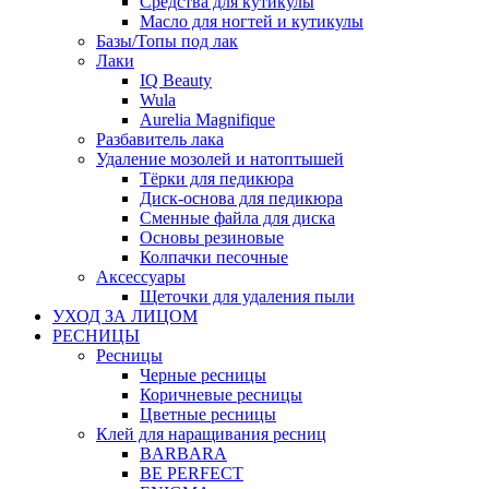
Средства для кутикулы
Масло для ногтей и кутикулы
Базы/Топы под лак
Лаки
IQ Beauty
Wula
Aurelia Magnifique
Разбавитель лака
Удаление мозолей и натоптышей
Тёрки для педикюра
Диск-основа для педикюра
Сменные файла для диска
Основы резиновые
Колпачки песочные
Аксессуары
Щеточки для удаления пыли
УХОД ЗА ЛИЦОМ
РЕСНИЦЫ
Ресницы
Черные ресницы
Коричневые ресницы
Цветные ресницы
Клей для наращивания ресниц
BARBARA
BE PERFECT