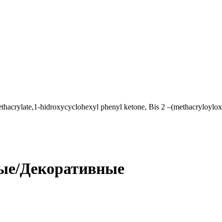
hacrylate,1-hidroxycyclohexyl phenyl ketone, Bis 2 –(methacryloyloxy
ые/Декоративные