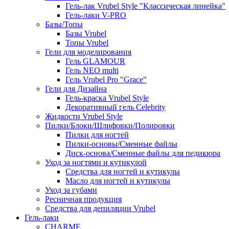
Гель-лак Vrubel Style "Классическая линейка"
Гель-лаки V-PRO
Базы/Топы
Базы Vrubel
Топы Vrubel
Гели для моделирования
Гель GLAMOUR
Гель NEO multi
Гель Vrubel Pro "Grace"
Гели для Дизайна
Гель-краска Vrubel Style
Декоративный гель Celebrity
Жидкости Vrubel Style
Пилки/Блоки/Шлифовки/Полировки
Пилки для ногтей
Пилки-основы/Сменные файлы
Диск-основа/Сменные файлы для педикюра
Уход за ногтями и кутикулой
Средства для ногтей и кутикулы
Масло для ногтей и кутикулы
Уход за губами
Ресничная продукция
Средства для депиляции Vrubel
Гель-лаки
СHARME