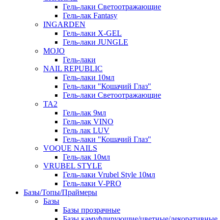
Гель-лаки Светоотражающие
Гель-лак Fantasy
INGARDEN
Гель-лаки Х-GEL
Гель-лаки JUNGLE
MOJO
Гель-лаки
NAIL REPUBLIC
Гель-лаки 10мл
Гель-лаки "Кошачий Глаз"
Гель-лаки Светоотражающие
TA2
Гель-лак 9мл
Гель-лак VINO
Гель лак LUV
Гель-лаки "Кошачий Глаз"
VOQUE NAILS
Гель-лак 10мл
VRUBEL STYLE
Гель-лаки Vrubel Style 10мл
Гель-лаки V-PRO
Базы/Топы/Праймеры
Базы
Базы прозрачные
Базы камуфлирующие/цветные/декоративные