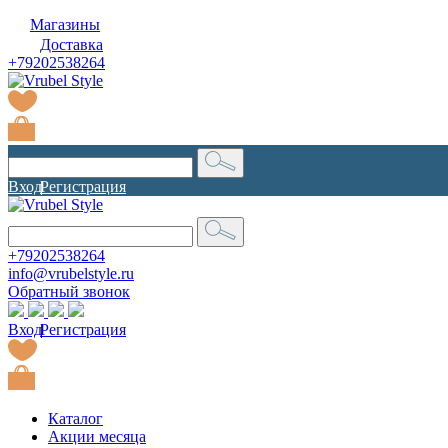
Магазины
Доставка
+79202538264
Вход
|
Регистрация
+79202538264
info@vrubelstyle.ru
Обратный звонок
Вход
|
Регистрация
Каталог
Акции месяца