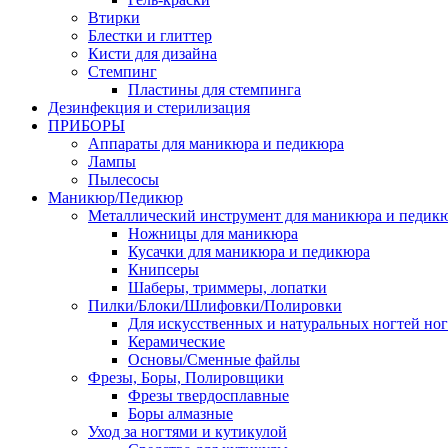
Втирки
Блестки и глиттер
Кисти для дизайна
Стемпинг
Пластины для стемпинга
Дезинфекция и стерилизация
ПРИБОРЫ
Аппараты для маникюра и педикюра
Лампы
Пылесосы
Маникюр/Педикюр
Металлический инструмент для маникюра и педик
Ножницы для маникюра
Кусачки для маникюра и педикюра
Книпсеры
Шаберы, триммеры, лопатки
Пилки/Блоки/Шлифовки/Полировки
Для искусственных и натуральных ногтей но
Керамические
Основы/Сменные файлы
Фрезы, Боры, Полировщики
Фрезы твердосплавные
Боры алмазные
Уход за ногтями и кутикулой