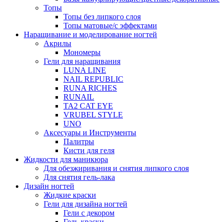
Топы
Топы без липкого слоя
Топы матовые/с эффектами
Наращивание и моделирование ногтей
Акрилы
Мономеры
Гели для наращивания
LUNA LINE
NAIL REPUBLIC
RUNA RICHES
RUNAIL
TA2 CAT EYE
VRUBEL STYLE
UNO
Аксесуары и Инструменты
Палитры
Кисти для геля
Жидкости для маникюра
Для обезжиривания и снятия липкого слоя
Для снятия гель-лака
Дизайн ногтей
Жидкие краски
Гели для дизайна ногтей
Гели с декором
Гель-краски