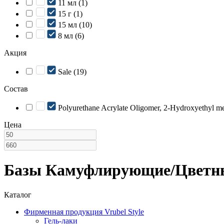
11 мл (1)
15 г (1)
15 мл (10)
8 мл (6)
Акция
Sale (19)
Состав
Polyurethane Acrylate Oligomer, 2-Hydroxyethyl met
Цена
Базы Камуфлирующие/Цветн
Каталог
Фирменная продукция Vrubel Style
Гель-лаки