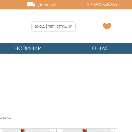
+79202538264
Доставка
|
ВХОД
РЕГИСТРАЦИЯ
НОВИНКИ
О НАС
ильтры