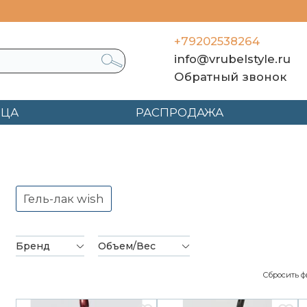
+79202538264
info@vrubelstyle.ru
Обратный звонок
ЯЦА
РАСПРОДАЖА
"Кошачий Глаз"
Гель-лак wish
Бренд
Объем/Вес
Сбросить ф