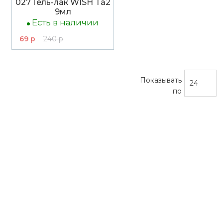
027 Гель-лак WISH Ta2
9мл
Есть в наличии
69 р
240 р
Показывать
по