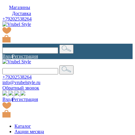
Магазины
Доставка
+79202538264
Вход
|
Регистрация
+79202538264
info@vrubelstyle.ru
Обратный звонок
Вход
|
Регистрация
Каталог
Акции месяца