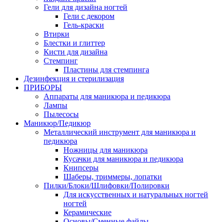
Гели для дизайна ногтей
Гели с декором
Гель-краски
Втирки
Блестки и глиттер
Кисти для дизайна
Стемпинг
Пластины для стемпинга
Дезинфекция и стерилизация
ПРИБОРЫ
Аппараты для маникюра и педикюра
Лампы
Пылесосы
Маникюр/Педикюр
Металлический инструмент для маникюра и
педикюра
Ножницы для маникюра
Кусачки для маникюра и педикюра
Книпсеры
Шаберы, триммеры, лопатки
Пилки/Блоки/Шлифовки/Полировки
Для искусственных и натуральных ногтей
ногтей
Керамические
Основы/Сменные файлы