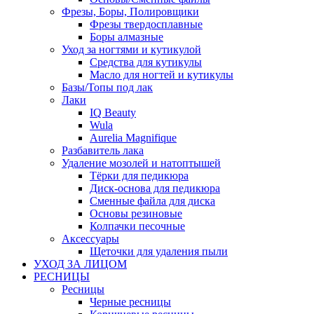
Фрезы, Боры, Полировщики
Фрезы твердосплавные
Боры алмазные
Уход за ногтями и кутикулой
Средства для кутикулы
Масло для ногтей и кутикулы
Базы/Топы под лак
Лаки
IQ Beauty
Wula
Aurelia Magnifique
Разбавитель лака
Удаление мозолей и натоптышей
Тёрки для педикюра
Диск-основа для педикюра
Сменные файла для диска
Основы резиновые
Колпачки песочные
Аксессуары
Щеточки для удаления пыли
УХОД ЗА ЛИЦОМ
РЕСНИЦЫ
Ресницы
Черные ресницы