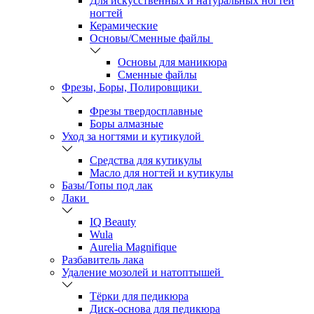
Для искусственных и натуральных ногтей
ногтей
Керамические
Основы/Сменные файлы
Основы для маникюра
Сменные файлы
Фрезы, Боры, Полировщики
Фрезы твердосплавные
Боры алмазные
Уход за ногтями и кутикулой
Средства для кутикулы
Масло для ногтей и кутикулы
Базы/Топы под лак
Лаки
IQ Beauty
Wula
Aurelia Magnifique
Разбавитель лака
Удаление мозолей и натоптышей
Тёрки для педикюра
Диск-основа для педикюра