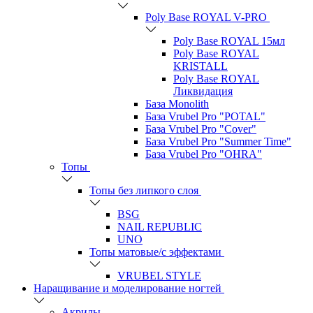
Poly Base ROYAL V-PRO
Poly Base ROYAL 15мл
Poly Base ROYAL
KRISTALL
Poly Base ROYAL
Ликвидация
База Monolith
База Vrubel Pro "POTAL"
База Vrubel Pro "Сover"
База Vrubel Pro "Summer Time"
База Vrubel Pro "OHRA"
Топы
Топы без липкого слоя
BSG
NAIL REPUBLIC
UNO
Топы матовые/с эффектами
VRUBEL STYLE
Наращивание и моделирование ногтей
Акрилы