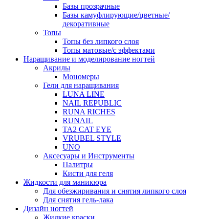
Базы прозрачные
Базы камуфлирующие/цветные/
декоративные
Топы
Топы без липкого слоя
Топы матовые/с эффектами
Наращивание и моделирование ногтей
Акрилы
Мономеры
Гели для наращивания
LUNA LINE
NAIL REPUBLIC
RUNA RICHES
RUNAIL
TA2 CAT EYE
VRUBEL STYLE
UNO
Аксесуары и Инструменты
Палитры
Кисти для геля
Жидкости для маникюра
Для обезжиривания и снятия липкого слоя
Для снятия гель-лака
Дизайн ногтей
Жидкие краски