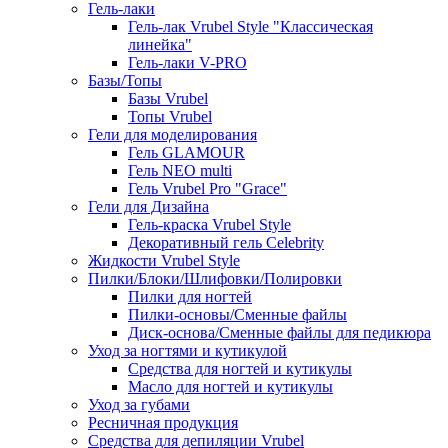
Гель-лаки
Гель-лак Vrubel Style "Классическая
линейка"
Гель-лаки V-PRO
Базы/Топы
Базы Vrubel
Топы Vrubel
Гели для моделирования
Гель GLAMOUR
Гель NEO multi
Гель Vrubel Pro "Grace"
Гели для Дизайна
Гель-краска Vrubel Style
Декоративный гель Celebrity
Жидкости Vrubel Style
Пилки/Блоки/Шлифовки/Полировки
Пилки для ногтей
Пилки-основы/Сменные файлы
Диск-основа/Сменные файлы для педикюра
Уход за ногтями и кутикулой
Средства для ногтей и кутикулы
Масло для ногтей и кутикулы
Уход за губами
Ресничная продукция
Средства для депиляции Vrubel