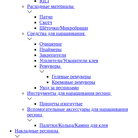
RILI
Расходные материалы
Патчи
Скотч
Щёточки/Микробраши
Средства для наращивания
Очищение
Праймеры
Закрепители
Усилители/Ускорители клея
Ремуверы
Гелевые ремуверы
Кремовые ремуверы
Уход за ресницами
Инструменты для наращивания ресниц
Пинцеты изогнутые
Вспомогательные аксессуары для наращивания
ресниц
Палетки/Кольца/Камни для клея
Накладные ресницы