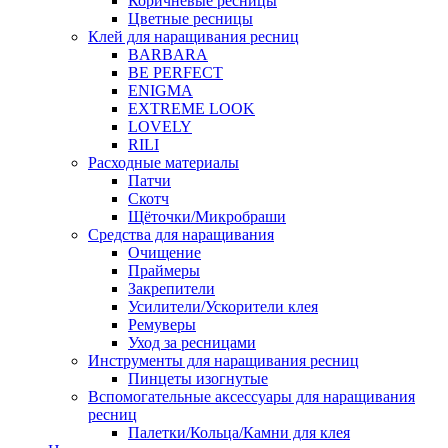
Коричневые ресницы
Цветные ресницы
Клей для наращивания ресниц
BARBARA
BE PERFECT
ENIGMA
EXTREME LOOK
LOVELY
RILI
Расходные материалы
Патчи
Скотч
Щёточки/Микробраши
Средства для наращивания
Очищение
Праймеры
Закрепители
Усилители/Ускорители клея
Ремуверы
Уход за ресницами
Инструменты для наращивания ресниц
Пинцеты изогнутые
Вспомогательные аксессуары для наращивания
ресниц
Палетки/Кольца/Камни для клея