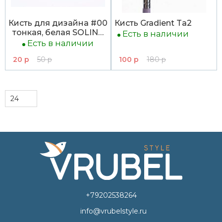
Кисть для дизайна #00
Кисть Gradient Ta2
тонкая, белая SOLINE
Есть в наличии
CHARMS
Есть в наличии
20 р
50 р
100 р
180 р
+79202538264
info@vrubelstyle.ru