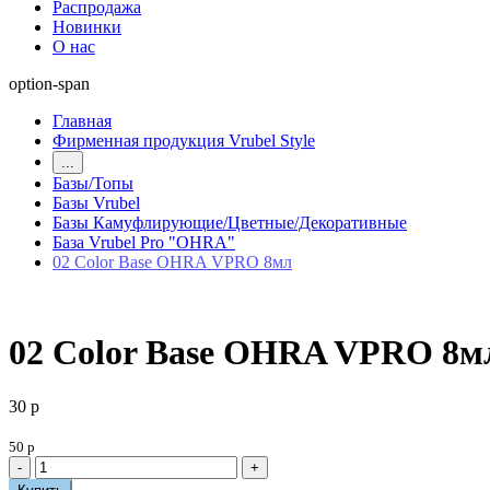
Распродажа
Новинки
О нас
option-span
Главная
Фирменная продукция Vrubel Style
...
Базы/Топы
Базы Vrubel
Базы Камуфлирующие/Цветные/Декоративные
База Vrubel Pro "OHRA"
02 Color Base OHRA VPRO 8мл
02 Color Base OHRA VPRO 8м
30 р
50 р
-
+