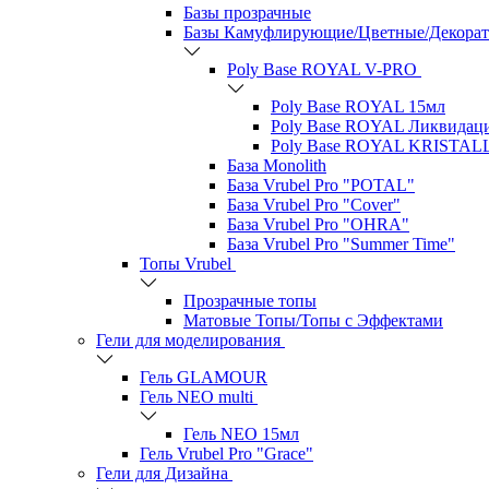
Базы прозрачные
Базы Камуфлирующие/Цветные/Декора
Poly Base ROYAL V-PRO
Poly Base ROYAL 15мл
Poly Base ROYAL Ликвидац
Poly Base ROYAL KRISTAL
База Monolith
База Vrubel Pro "POTAL"
База Vrubel Pro "Сover"
База Vrubel Pro "OHRA"
База Vrubel Pro "Summer Time"
Топы Vrubel
Прозрачные топы
Матовые Топы/Топы с Эффектами
Гели для моделирования
Гель GLAMOUR
Гель NEO multi
Гель NEO 15мл
Гель Vrubel Pro "Grace"
Гели для Дизайна