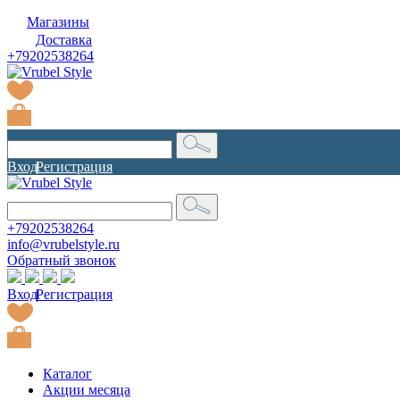
Магазины
Доставка
+79202538264
Вход
|
Регистрация
+79202538264
info@vrubelstyle.ru
Обратный звонок
Вход
|
Регистрация
Каталог
Акции месяца