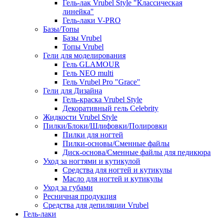
Гель-лак Vrubel Style "Классическая
линейка"
Гель-лаки V-PRO
Базы/Топы
Базы Vrubel
Топы Vrubel
Гели для моделирования
Гель GLAMOUR
Гель NEO multi
Гель Vrubel Pro "Grace"
Гели для Дизайна
Гель-краска Vrubel Style
Декоративный гель Celebrity
Жидкости Vrubel Style
Пилки/Блоки/Шлифовки/Полировки
Пилки для ногтей
Пилки-основы/Сменные файлы
Диск-основа/Сменные файлы для педикюра
Уход за ногтями и кутикулой
Средства для ногтей и кутикулы
Масло для ногтей и кутикулы
Уход за губами
Ресничная продукция
Средства для депиляции Vrubel
Гель-лаки