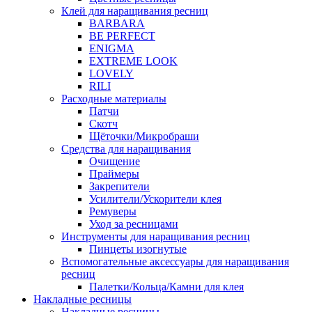
Клей для наращивания ресниц
BARBARA
BE PERFECT
ENIGMA
EXTREME LOOK
LOVELY
RILI
Расходные материалы
Патчи
Скотч
Щёточки/Микробраши
Средства для наращивания
Очищение
Праймеры
Закрепители
Усилители/Ускорители клея
Ремуверы
Уход за ресницами
Инструменты для наращивания ресниц
Пинцеты изогнутые
Вспомогательные аксессуары для наращивания
ресниц
Палетки/Кольца/Камни для клея
Накладные ресницы
Накладные ресницы