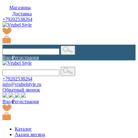
Магазины
Доставка
+79202538264
Вход
|
Регистрация
+79202538264
info@vrubelstyle.ru
Обратный звонок
Вход
|
Регистрация
Каталог
Акции месяца