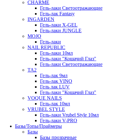
СHARME
Гель-лаки Светоотражающие
Гель-лак Fantasy
INGARDEN
Гель-лаки Х-GEL
Гель-лаки JUNGLE
MOJO
Гель-лаки
NAIL REPUBLIC
Гель-лаки 10мл
Гель-лаки "Кошачий Глаз"
Гель-лаки Светоотражающие
TA2
Гель-лак 9мл
Гель-лак VINO
Гель лак LUV
Гель-лаки "Кошачий Глаз"
VOQUE NAILS
Гель-лак 10мл
VRUBEL STYLE
Гель-лаки Vrubel Style 10мл
Гель-лаки V-PRO
Базы/Топы/Праймеры
Базы
Базы прозрачные