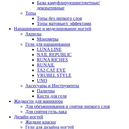
Базы камуфлирующие/цветные/
декоративные
Топы
Топы без липкого слоя
Топы матовые/с эффектами
Наращивание и моделирование ногтей
Акрилы
Мономеры
Гели для наращивания
LUNA LINE
NAIL REPUBLIC
RUNA RICHES
RUNAIL
TA2 CAT EYE
VRUBEL STYLE
UNO
Аксесуары и Инструменты
Палитры
Кисти для геля
Жидкости для маникюра
Для обезжиривания и снятия липкого слоя
Для снятия гель-лака
Дизайн ногтей
Жидкие краски
Гели для дизайна ногтей