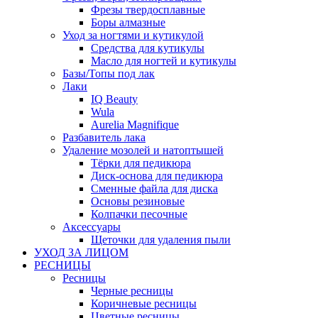
Фрезы твердосплавные
Боры алмазные
Уход за ногтями и кутикулой
Средства для кутикулы
Масло для ногтей и кутикулы
Базы/Топы под лак
Лаки
IQ Beauty
Wula
Aurelia Magnifique
Разбавитель лака
Удаление мозолей и натоптышей
Тёрки для педикюра
Диск-основа для педикюра
Сменные файла для диска
Основы резиновые
Колпачки песочные
Аксессуары
Щеточки для удаления пыли
УХОД ЗА ЛИЦОМ
РЕСНИЦЫ
Ресницы
Черные ресницы
Коричневые ресницы
Цветные ресницы