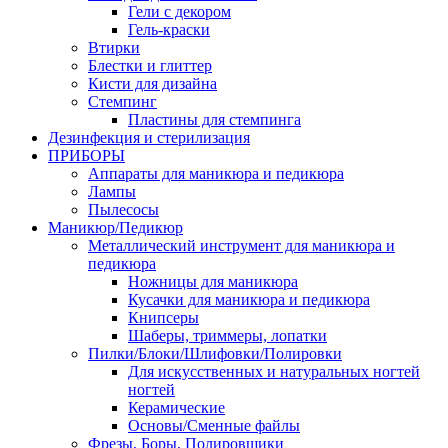
Гели с декором
Гель-краски
Втирки
Блестки и глиттер
Кисти для дизайна
Стемпинг
Пластины для стемпинга
Дезинфекция и стерилизация
ПРИБОРЫ
Аппараты для маникюра и педикюра
Лампы
Пылесосы
Маникюр/Педикюр
Металлический инструмент для маникюра и
педикюра
Ножницы для маникюра
Кусачки для маникюра и педикюра
Книпсеры
Шаберы, триммеры, лопатки
Пилки/Блоки/Шлифовки/Полировки
Для искусственных и натуральных ногтей
ногтей
Керамические
Основы/Сменные файлы
Фрезы, Боры, Полировщики