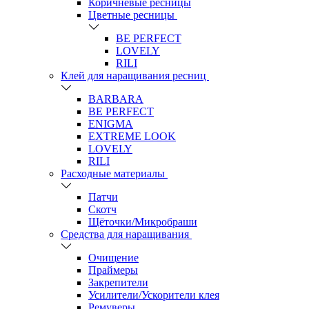
Коричневые ресницы
Цветные ресницы
BE PERFECT
LOVELY
RILI
Клей для наращивания ресниц
BARBARA
BE PERFECT
ENIGMA
EXTREME LOOK
LOVELY
RILI
Расходные материалы
Патчи
Скотч
Щёточки/Микробраши
Средства для наращивания
Очищение
Праймеры
Закрепители
Усилители/Ускорители клея
Ремуверы