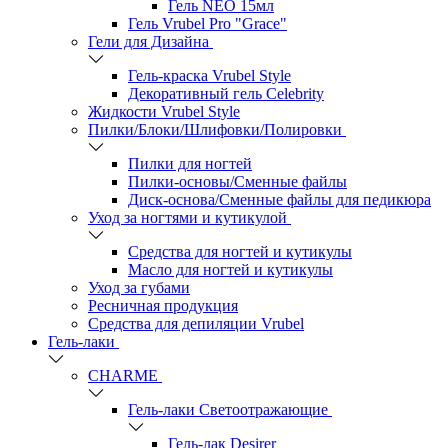
Гель NEO 15мл
Гель Vrubel Pro "Grace"
Гели для Дизайна
Гель-краска Vrubel Style
Декоративный гель Celebrity
Жидкости Vrubel Style
Пилки/Блоки/Шлифовки/Полировки
Пилки для ногтей
Пилки-основы/Сменные файлы
Диск-основа/Сменные файлы для педикюра
Уход за ногтями и кутикулой
Средства для ногтей и кутикулы
Масло для ногтей и кутикулы
Уход за губами
Ресничная продукция
Средства для депиляции Vrubel
Гель-лаки
СHARME
Гель-лаки Светоотражающие
Гель-лак Desirer