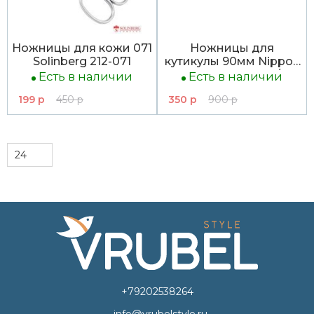
Ножницы для кожи 071
Ножницы для
Solinberg 212-071
кутикулы 90мм Nippon
Nippers S-03L д/
Есть в наличии
Есть в наличии
левшей
199 р
450 р
350 р
900 р
+79202538264
info@vrubelstyle.ru