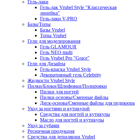
Гель-лаки
Гель-лак Vrubel Style "Классическая
линейка"
Гель-лаки V-PRO
Базы/Топы
Базы Vrubel
Топы Vrubel
Гели для моделирования
Гель GLAMOUR
Гель NEO multi
Гель Vrubel Pro "Grace"
Гели для Дизайна
Гель-краска Vrubel Style
Декоративный гель Celebrity
Жидкости Vrubel Style
Пилки/Блоки/Шлифовки/Полировки
Пилки для ногтей
Пилки-основы/Сменные файлы
Диск-основа/Сменные файлы для педикюра
Уход за ногтями и кутикулой
Средства для ногтей и кутикулы
Масло для ногтей и кутикулы
Уход за губами
Ресничная продукция
Средства для депиляции Vrubel