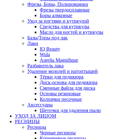
Фрезы, Боры, Полировщики
Фрезы твердосплавные
Боры алмазные
Уход за ногтями и кутикулой
Средства для кутикулы
Масло для ногтей и кутикулы
Базы/Топы под лак
Лаки
IQ Beauty
Wula
Aurelia Magnifique
Разбавитель лака
Удаление мозолей и натоптышей
Тёрки для педикюра
Диск-основа для педикюра
Сменные файла для диска
Основы резиновые
Колпачки песочные
Аксессуары
Щеточки для удаления пыли
УХОД ЗА ЛИЦОМ
РЕСНИЦЫ
Ресницы
Черные ресницы
Коричневые ресницы