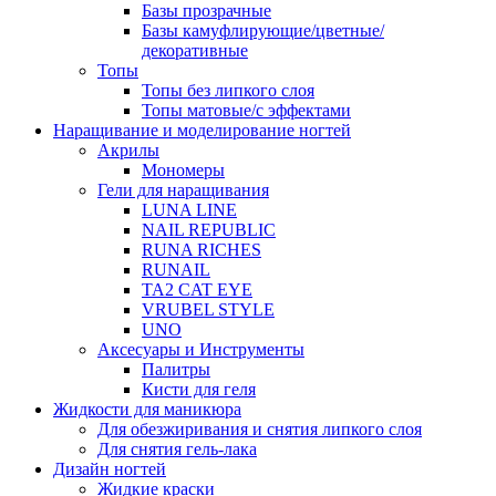
Базы прозрачные
Базы камуфлирующие/цветные/
декоративные
Топы
Топы без липкого слоя
Топы матовые/с эффектами
Наращивание и моделирование ногтей
Акрилы
Мономеры
Гели для наращивания
LUNA LINE
NAIL REPUBLIC
RUNA RICHES
RUNAIL
TA2 CAT EYE
VRUBEL STYLE
UNO
Аксесуары и Инструменты
Палитры
Кисти для геля
Жидкости для маникюра
Для обезжиривания и снятия липкого слоя
Для снятия гель-лака
Дизайн ногтей
Жидкие краски