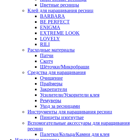
Цветные ресницы
Клей для наращивания ресниц
BARBARA
BE PERFECT
ENIGMA
EXTREME LOOK
LOVELY
RILI
Расходные материалы
Патчи
Скотч
Щёточки/Микробраши
Средства для наращивания
Очищение
Праймеры
Закрепители
Усилители/Ускорители клея
Ремуверы
Уход за ресницами
Инструменты для наращивания ресниц
Пинцеты изогнутые
Вспомогательные аксессуары для наращивания
ресниц
Палетки/Кольца/Камни для клея
Накладные ресницы