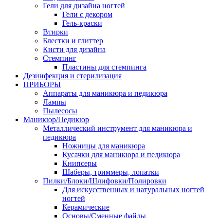
Гели для дизайна ногтей
Гели с декором
Гель-краски
Втирки
Блестки и глиттер
Кисти для дизайна
Стемпинг
Пластины для стемпинга
Дезинфекция и стерилизация
ПРИБОРЫ
Аппараты для маникюра и педикюра
Лампы
Пылесосы
Маникюр/Педикюр
Металлический инструмент для маникюра и
педикюра
Ножницы для маникюра
Кусачки для маникюра и педикюра
Книпсеры
Шаберы, триммеры, лопатки
Пилки/Блоки/Шлифовки/Полировки
Для искусственных и натуральных ногтей
ногтей
Керамические
Основы/Сменные файлы