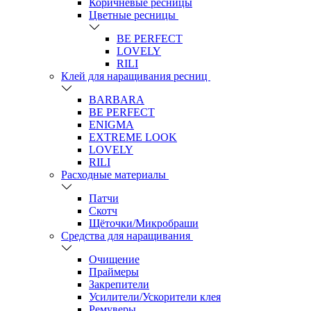
Коричневые ресницы
Цветные ресницы
BE PERFECT
LOVELY
RILI
Клей для наращивания ресниц
BARBARA
BE PERFECT
ENIGMA
EXTREME LOOK
LOVELY
RILI
Расходные материалы
Патчи
Скотч
Щёточки/Микробраши
Средства для наращивания
Очищение
Праймеры
Закрепители
Усилители/Ускорители клея
Ремуверы