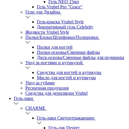
Гель NEO 15мл
Гель Vrubel Pro "Grace"
Гели для Дизайна
Гель-краска Vrubel Style
Декоративный гель Celebrity
Жидкости Vrubel Style
Пилки/Блоки/Шлифовки/Полировки
Пилки для ногтей
Пилки-основы/Сменные файлы
Диск-основа/Сменные файлы для педикюра
Уход за ногтями и кутикулой
Средства для ногтей и кутикулы
Масло для ногтей и кутикулы
Уход за губами
Ресничная продукция
Средства для депиляции Vrubel
Гель-лаки
СHARME
Гель-лаки Светоотражающие
Гель-лак Desirer