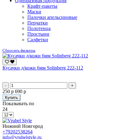
Одноразовая продукция
Крафт-пакеты
Маски
Палочки апельсиновые
Перчатки
Полотенца
Простыни
Салфетки
Сбросить фильтры
Кусачки д/кожи 6мм Solinberg 222-112
-
+
250 р
690 р
Купить
Показывать по
24
Нижний Новгород
+79202538264
info@vrubelstyle.ru