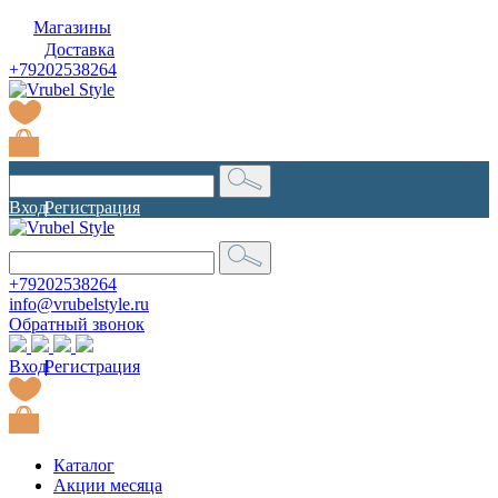
Магазины
Доставка
+79202538264
Вход
|
Регистрация
+79202538264
info@vrubelstyle.ru
Обратный звонок
Вход
|
Регистрация
Каталог
Акции месяца