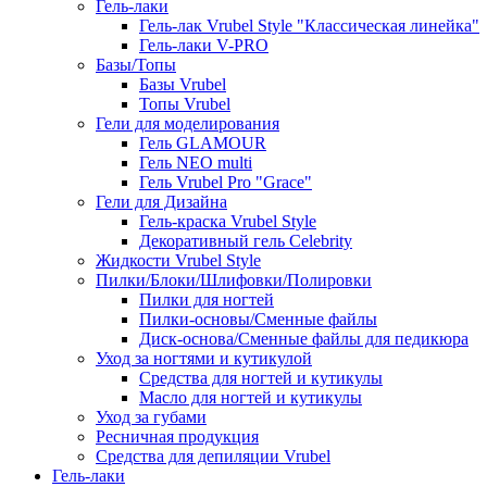
Гель-лаки
Гель-лак Vrubel Style "Классическая линейка"
Гель-лаки V-PRO
Базы/Топы
Базы Vrubel
Топы Vrubel
Гели для моделирования
Гель GLAMOUR
Гель NEO multi
Гель Vrubel Pro "Grace"
Гели для Дизайна
Гель-краска Vrubel Style
Декоративный гель Celebrity
Жидкости Vrubel Style
Пилки/Блоки/Шлифовки/Полировки
Пилки для ногтей
Пилки-основы/Сменные файлы
Диск-основа/Сменные файлы для педикюра
Уход за ногтями и кутикулой
Средства для ногтей и кутикулы
Масло для ногтей и кутикулы
Уход за губами
Ресничная продукция
Средства для депиляции Vrubel
Гель-лаки