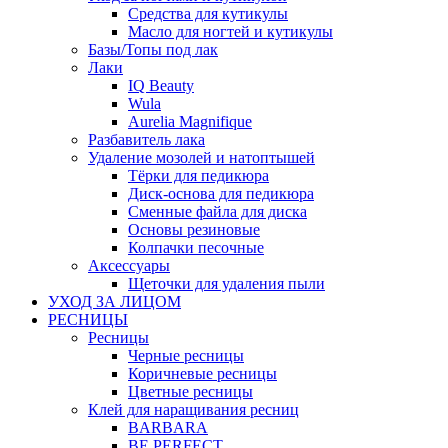
Средства для кутикулы
Масло для ногтей и кутикулы
Базы/Топы под лак
Лаки
IQ Beauty
Wula
Aurelia Magnifique
Разбавитель лака
Удаление мозолей и натоптышей
Тёрки для педикюра
Диск-основа для педикюра
Сменные файла для диска
Основы резиновые
Колпачки песочные
Аксессуары
Щеточки для удаления пыли
УХОД ЗА ЛИЦОМ
РЕСНИЦЫ
Ресницы
Черные ресницы
Коричневые ресницы
Цветные ресницы
Клей для наращивания ресниц
BARBARA
BE PERFECT