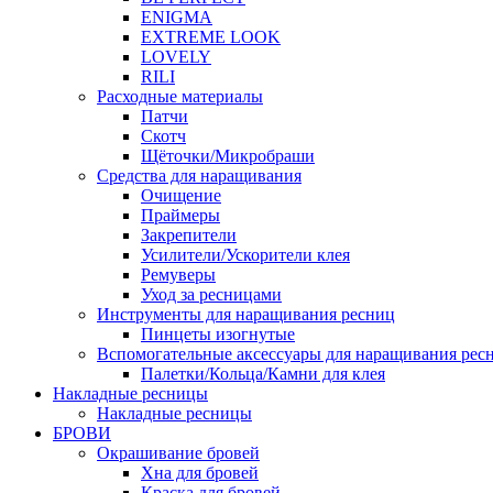
ENIGMA
EXTREME LOOK
LOVELY
RILI
Расходные материалы
Патчи
Скотч
Щёточки/Микробраши
Средства для наращивания
Очищение
Праймеры
Закрепители
Усилители/Ускорители клея
Ремуверы
Уход за ресницами
Инструменты для наращивания ресниц
Пинцеты изогнутые
Вспомогательные аксессуары для наращивания рес
Палетки/Кольца/Камни для клея
Накладные ресницы
Накладные ресницы
БРОВИ
Окрашивание бровей
Хна для бровей
Краска для бровей