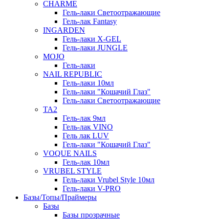
СHARME
Гель-лаки Светоотражающие
Гель-лак Fantasy
INGARDEN
Гель-лаки Х-GEL
Гель-лаки JUNGLE
MOJO
Гель-лаки
NAIL REPUBLIC
Гель-лаки 10мл
Гель-лаки "Кошачий Глаз"
Гель-лаки Светоотражающие
TA2
Гель-лак 9мл
Гель-лак VINO
Гель лак LUV
Гель-лаки "Кошачий Глаз"
VOQUE NAILS
Гель-лак 10мл
VRUBEL STYLE
Гель-лаки Vrubel Style 10мл
Гель-лаки V-PRO
Базы/Топы/Праймеры
Базы
Базы прозрачные