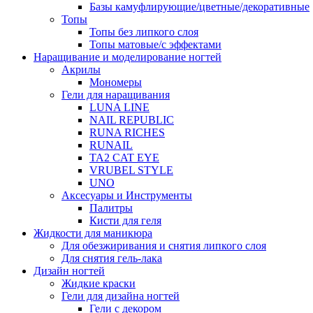
Базы камуфлирующие/цветные/декоративные
Топы
Топы без липкого слоя
Топы матовые/с эффектами
Наращивание и моделирование ногтей
Акрилы
Мономеры
Гели для наращивания
LUNA LINE
NAIL REPUBLIC
RUNA RICHES
RUNAIL
TA2 CAT EYE
VRUBEL STYLE
UNO
Аксесуары и Инструменты
Палитры
Кисти для геля
Жидкости для маникюра
Для обезжиривания и снятия липкого слоя
Для снятия гель-лака
Дизайн ногтей
Жидкие краски
Гели для дизайна ногтей
Гели с декором