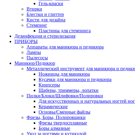
Гель-краски
Втирки
Блестки и глиттер
Кисти для дизайна
Стемпинг
Пластины для стемпинга
Дезинфекция и стерилизация
ПРИБОРЫ
Аппараты для маникюра и педикюра
Лампы
Пылесосы
Маникюр/Педикюр
Металлический инструмент для маникюра и педик
Ножницы для маникюра
Кусачки для маникюра и педикюра
Книпсеры
Шаберы, триммеры, лопатки
Пилки/Блоки/Шлифовки/Полировки
Для искусственных и натуральных ногтей но
Керамические
Основы/Сменные файлы
Фрезы, Боры, Полировщики
Фрезы твердосплавные
Боры алмазные
Уход за ногтями и кутикулой