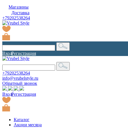
Магазины
Доставка
+79202538264
Вход
|
Регистрация
+79202538264
info@vrubelstyle.ru
Обратный звонок
Вход
|
Регистрация
Каталог
Акции месяца