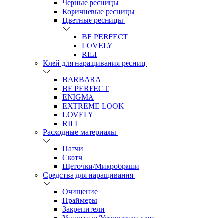
Черные ресницы
Коричневые ресницы
Цветные ресницы
BE PERFECT
LOVELY
RILI
Клей для наращивания ресниц
BARBARA
BE PERFECT
ENIGMA
EXTREME LOOK
LOVELY
RILI
Расходные материалы
Патчи
Скотч
Щёточки/Микробраши
Средства для наращивания
Очищение
Праймеры
Закрепители
Усилители/Ускорители клея