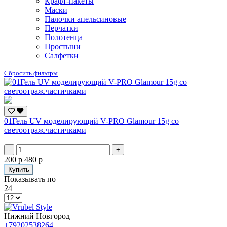
Крафт-пакеты
Маски
Палочки апельсиновые
Перчатки
Полотенца
Простыни
Салфетки
Сбросить фильтры
01Гель UV моделирующий V-PRO Glamour 15g со
светоотраж.частичками
-
+
200 р
480 р
Купить
Показывать по
24
Нижний Новгород
+79202538264