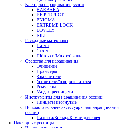
Клей для наращивания ресниц
BARBARA
BE PERFECT
ENIGMA
EXTREME LOOK
LOVELY
RILI
Расходные материалы
Патчи
Скотч
Щёточки/Микробраши
Средства для наращивания
Очищение
Праймеры
Закрепители
Усилители/Ускорители клея
Ремуверы
Уход за ресницами
Инструменты для наращивания ресниц
Пинцеты изогнутые
Вспомогательные аксессуары для наращивания
ресниц
Палетки/Кольца/Камни для клея
Накладные ресницы
Накладные ресницы