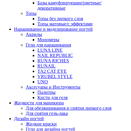
Базы камуфлирующие/цветные/
декоративные
Топы
Топы без липкого слоя
Топы матовые/с эффектами
Наращивание и моделирование ногтей
Акрилы
Мономеры
Гели для наращивания
LUNA LINE
NAIL REPUBLIC
RUNA RICHES
RUNAIL
TA2 CAT EYE
VRUBEL STYLE
UNO
Аксесуары и Инструменты
Палитры
Кисти для геля
Жидкости для маникюра
Для обезжиривания и снятия липкого слоя
Для снятия гель-лака
Дизайн ногтей
Жидкие краски
Гели для дизайна ногтей