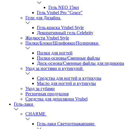
Гель NEO 15мл
Гель Vrubel Pro "Grace"
Гели для Дизайна
Гель-краска Vrubel Style
Декоративный гель Celebrity
Жидкости Vrubel Style
Пилки/Блоки/Шлифовки/Полировки
Пилки для ногтей
Пилки-основы/Сменные файлы
Диск-основа/Сменные файлы для педикюра
Уход за ногтями и кутикулой
Средства для ногтей и кутикулы
Масло для ногтей и кутикулы
Уход за губами
Ресничная продукция
Средства для депиляции Vrubel
Гель-лаки
СHARME
Гель-лаки Светоотражающие