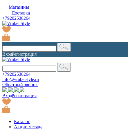
Магазины
Доставка
+79202538264
Вход
|
Регистрация
+79202538264
info@vrubelstyle.ru
Обратный звонок
Вход
|
Регистрация
Каталог
Акции месяца