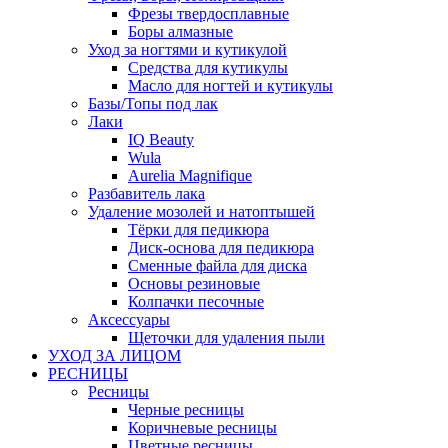
Фрезы твердосплавные
Боры алмазные
Уход за ногтями и кутикулой
Средства для кутикулы
Масло для ногтей и кутикулы
Базы/Топы под лак
Лаки
IQ Beauty
Wula
Aurelia Magnifique
Разбавитель лака
Удаление мозолей и натоптышей
Тёрки для педикюра
Диск-основа для педикюра
Сменные файла для диска
Основы резиновые
Колпачки песочные
Аксессуары
Щеточки для удаления пыли
УХОД ЗА ЛИЦОМ
РЕСНИЦЫ
Ресницы
Черные ресницы
Коричневые ресницы
Цветные ресницы