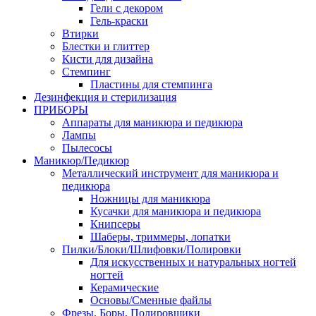
Гели с декором
Гель-краски
Втирки
Блестки и глиттер
Кисти для дизайна
Стемпинг
Пластины для стемпинга
Дезинфекция и стерилизация
ПРИБОРЫ
Аппараты для маникюра и педикюра
Лампы
Пылесосы
Маникюр/Педикюр
Металлический инструмент для маникюра и
педикюра
Ножницы для маникюра
Кусачки для маникюра и педикюра
Книпсеры
Шаберы, триммеры, лопатки
Пилки/Блоки/Шлифовки/Полировки
Для искусственных и натуральных ногтей
ногтей
Керамические
Основы/Сменные файлы
Фрезы, Боры, Полировщики