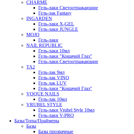
СHARME
Гель-лаки Светоотражающие
Гель-лак Fantasy
INGARDEN
Гель-лаки Х-GEL
Гель-лаки JUNGLE
MOJO
Гель-лаки
NAIL REPUBLIC
Гель-лаки 10мл
Гель-лаки "Кошачий Глаз"
Гель-лаки Светоотражающие
TA2
Гель-лак 9мл
Гель-лак VINO
Гель лак LUV
Гель-лаки "Кошачий Глаз"
VOQUE NAILS
Гель-лак 10мл
VRUBEL STYLE
Гель-лаки Vrubel Style 10мл
Гель-лаки V-PRO
Базы/Топы/Праймеры
Базы
Базы прозрачные