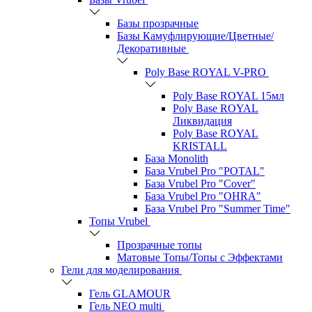
Базы прозрачные
Базы Камуфлирующие/Цветные/
Декоративные
Poly Base ROYAL V-PRO
Poly Base ROYAL 15мл
Poly Base ROYAL
Ликвидация
Poly Base ROYAL
KRISTALL
База Monolith
База Vrubel Pro "POTAL"
База Vrubel Pro "Сover"
База Vrubel Pro "OHRA"
База Vrubel Pro "Summer Time"
Топы Vrubel
Прозрачные топы
Матовые Топы/Топы с Эффектами
Гели для моделирования
Гель GLAMOUR
Гель NEO multi