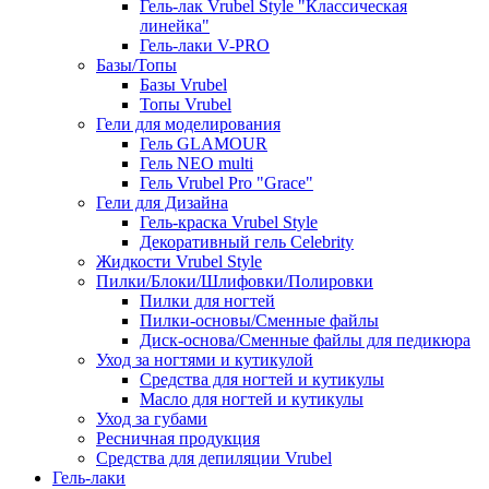
Гель-лак Vrubel Style "Классическая
линейка"
Гель-лаки V-PRO
Базы/Топы
Базы Vrubel
Топы Vrubel
Гели для моделирования
Гель GLAMOUR
Гель NEO multi
Гель Vrubel Pro "Grace"
Гели для Дизайна
Гель-краска Vrubel Style
Декоративный гель Celebrity
Жидкости Vrubel Style
Пилки/Блоки/Шлифовки/Полировки
Пилки для ногтей
Пилки-основы/Сменные файлы
Диск-основа/Сменные файлы для педикюра
Уход за ногтями и кутикулой
Средства для ногтей и кутикулы
Масло для ногтей и кутикулы
Уход за губами
Ресничная продукция
Средства для депиляции Vrubel
Гель-лаки