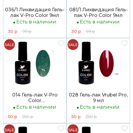
036/1 Ликвидация Гель-
081/1 Ликвидация Гель-
лак V-Pro Color 9мл
лак V-Pro Color 9мл
Есть в наличии
Есть в наличии
30 р
99 р
30 р
99 р
014 Гель-лак V-Pro
028 Гель-лак Vrubel Pro,
Color
9 мл
9млЛИКВИДАЦИЯ
Есть в наличии
Есть в наличии
50 р
250 р
50 р
250 р