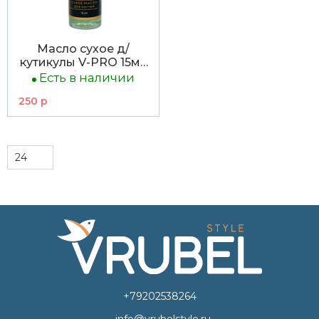
Масло сухое д/
кутикулы V-PRO 15мл
Яблоко
Есть в наличии
250 р
+79202538264
info@vrubelstyle.ru