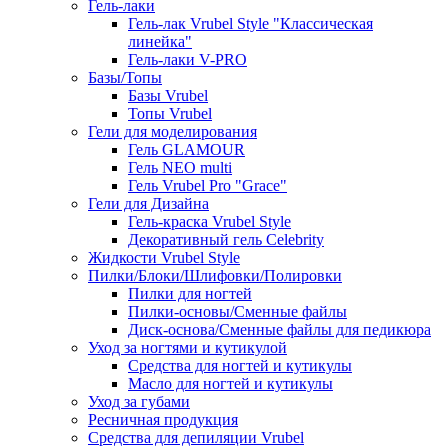
Гель-лаки
Гель-лак Vrubel Style "Классическая
линейка"
Гель-лаки V-PRO
Базы/Топы
Базы Vrubel
Топы Vrubel
Гели для моделирования
Гель GLAMOUR
Гель NEO multi
Гель Vrubel Pro "Grace"
Гели для Дизайна
Гель-краска Vrubel Style
Декоративный гель Celebrity
Жидкости Vrubel Style
Пилки/Блоки/Шлифовки/Полировки
Пилки для ногтей
Пилки-основы/Сменные файлы
Диск-основа/Сменные файлы для педикюра
Уход за ногтями и кутикулой
Средства для ногтей и кутикулы
Масло для ногтей и кутикулы
Уход за губами
Ресничная продукция
Средства для депиляции Vrubel