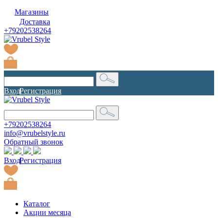
Магазины
Доставка
+79202538264
Вход
|
Регистрация
+79202538264
info@vrubelstyle.ru
Обратный звонок
Вход
|
Регистрация
Каталог
Акции месяца