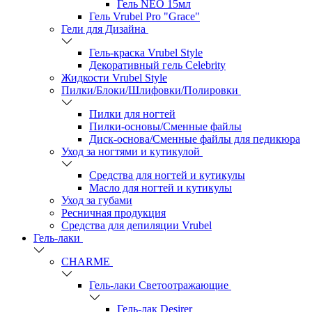
Гель NEO 15мл
Гель Vrubel Pro "Grace"
Гели для Дизайна
Гель-краска Vrubel Style
Декоративный гель Celebrity
Жидкости Vrubel Style
Пилки/Блоки/Шлифовки/Полировки
Пилки для ногтей
Пилки-основы/Сменные файлы
Диск-основа/Сменные файлы для педикюра
Уход за ногтями и кутикулой
Средства для ногтей и кутикулы
Масло для ногтей и кутикулы
Уход за губами
Ресничная продукция
Средства для депиляции Vrubel
Гель-лаки
СHARME
Гель-лаки Светоотражающие
Гель-лак Desirer