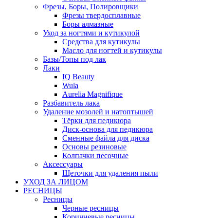
Фрезы, Боры, Полировщики
Фрезы твердосплавные
Боры алмазные
Уход за ногтями и кутикулой
Средства для кутикулы
Масло для ногтей и кутикулы
Базы/Топы под лак
Лаки
IQ Beauty
Wula
Aurelia Magnifique
Разбавитель лака
Удаление мозолей и натоптышей
Тёрки для педикюра
Диск-основа для педикюра
Сменные файла для диска
Основы резиновые
Колпачки песочные
Аксессуары
Щеточки для удаления пыли
УХОД ЗА ЛИЦОМ
РЕСНИЦЫ
Ресницы
Черные ресницы
Коричневые ресницы