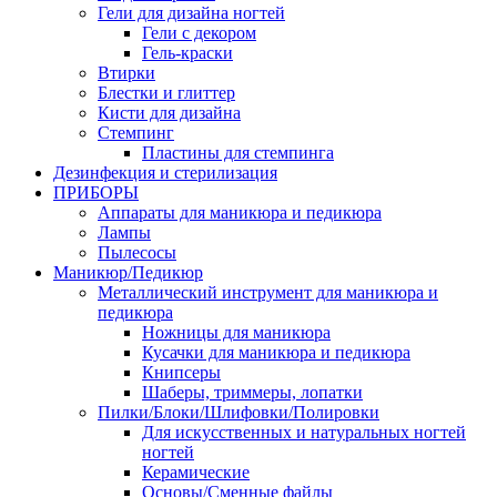
Гели для дизайна ногтей
Гели с декором
Гель-краски
Втирки
Блестки и глиттер
Кисти для дизайна
Стемпинг
Пластины для стемпинга
Дезинфекция и стерилизация
ПРИБОРЫ
Аппараты для маникюра и педикюра
Лампы
Пылесосы
Маникюр/Педикюр
Металлический инструмент для маникюра и
педикюра
Ножницы для маникюра
Кусачки для маникюра и педикюра
Книпсеры
Шаберы, триммеры, лопатки
Пилки/Блоки/Шлифовки/Полировки
Для искусственных и натуральных ногтей
ногтей
Керамические
Основы/Сменные файлы