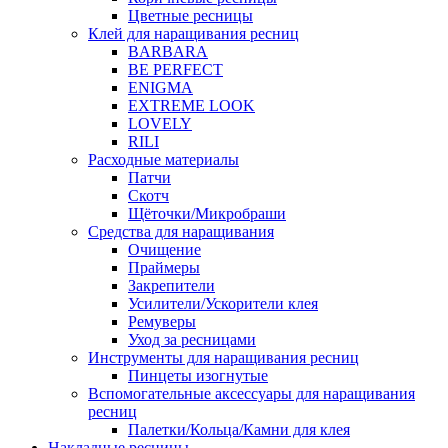
Цветные ресницы
Клей для наращивания ресниц
BARBARA
BE PERFECT
ENIGMA
EXTREME LOOK
LOVELY
RILI
Расходные материалы
Патчи
Скотч
Щёточки/Микробраши
Средства для наращивания
Очищение
Праймеры
Закрепители
Усилители/Ускорители клея
Ремуверы
Уход за ресницами
Инструменты для наращивания ресниц
Пинцеты изогнутые
Вспомогательные аксессуары для наращивания
ресниц
Палетки/Кольца/Камни для клея
Накладные ресницы