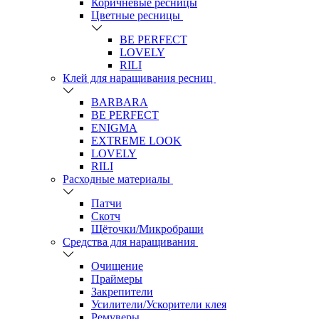
Коричневые ресницы
Цветные ресницы
BE PERFECT
LOVELY
RILI
Клей для наращивания ресниц
BARBARA
BE PERFECT
ENIGMA
EXTREME LOOK
LOVELY
RILI
Расходные материалы
Патчи
Скотч
Щёточки/Микробраши
Средства для наращивания
Очищение
Праймеры
Закрепители
Усилители/Ускорители клея
Ремуверы