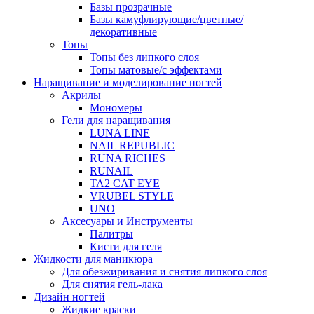
Базы прозрачные
Базы камуфлирующие/цветные/
декоративные
Топы
Топы без липкого слоя
Топы матовые/с эффектами
Наращивание и моделирование ногтей
Акрилы
Мономеры
Гели для наращивания
LUNA LINE
NAIL REPUBLIC
RUNA RICHES
RUNAIL
TA2 CAT EYE
VRUBEL STYLE
UNO
Аксесуары и Инструменты
Палитры
Кисти для геля
Жидкости для маникюра
Для обезжиривания и снятия липкого слоя
Для снятия гель-лака
Дизайн ногтей
Жидкие краски