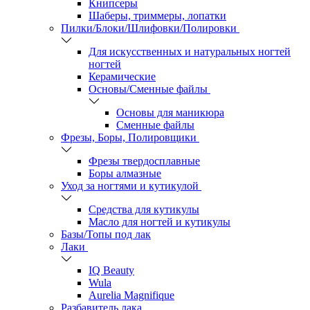
Книпсеры
Шаберы, триммеры, лопатки
Пилки/Блоки/Шлифовки/Полировки
Для искусственных и натуральных ногтей
ногтей
Керамические
Основы/Сменные файлы
Основы для маникюра
Сменные файлы
Фрезы, Боры, Полировщики
Фрезы твердосплавные
Боры алмазные
Уход за ногтями и кутикулой
Средства для кутикулы
Масло для ногтей и кутикулы
Базы/Топы под лак
Лаки
IQ Beauty
Wula
Aurelia Magnifique
Разбавитель лака