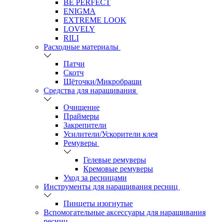
BE PERFECT
ENIGMA
EXTREME LOOK
LOVELY
RILI
Расходные материалы
Патчи
Скотч
Щёточки/Микробраши
Средства для наращивания
Очищение
Праймеры
Закрепители
Усилители/Ускорители клея
Ремуверы
Гелевые ремуверы
Кремовые ремуверы
Уход за ресницами
Инструменты для наращивания ресниц
Пинцеты изогнутые
Вспомогательные аксессуары для наращивания
ресниц