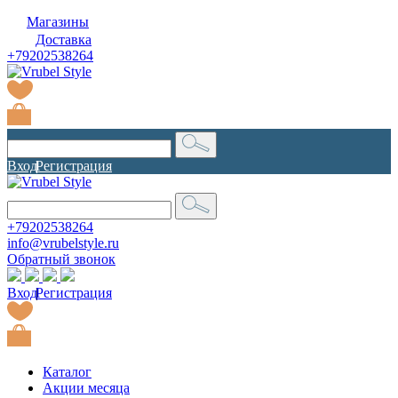
Магазины
Доставка
+79202538264
Вход
|
Регистрация
+79202538264
info@vrubelstyle.ru
Обратный звонок
Вход
|
Регистрация
Каталог
Акции месяца