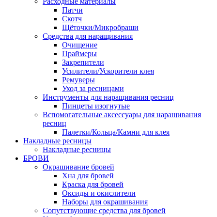
Расходные материалы
Патчи
Скотч
Щёточки/Микробраши
Средства для наращивания
Очищение
Праймеры
Закрепители
Усилители/Ускорители клея
Ремуверы
Уход за ресницами
Инструменты для наращивания ресниц
Пинцеты изогнутые
Вспомогательные аксессуары для наращивания
ресниц
Палетки/Кольца/Камни для клея
Накладные ресницы
Накладные ресницы
БРОВИ
Окрашивание бровей
Хна для бровей
Краска для бровей
Оксиды и окислители
Наборы для окрашивания
Сопутствующие средства для бровей