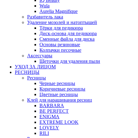
IQ Beauty
Wula
Aurelia Magnifique
Разбавитель лака
Удаление мозолей и натоптышей
Тёрки для педикюра
Диск-основа для педикюра
Сменные файла для диска
Основы резиновые
Колпачки песочные
Аксессуары
Щеточки для удаления пыли
УХОД ЗА ЛИЦОМ
РЕСНИЦЫ
Ресницы
Черные ресницы
Коричневые ресницы
Цветные ресницы
Клей для наращивания ресниц
BARBARA
BE PERFECT
ENIGMA
EXTREME LOOK
LOVELY
RILI