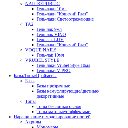
NAIL REPUBLIC
Гель-лаки 10мл
Гель-лаки "Кошачий Глаз"
Гель-лаки Светоотражающие
TA2
Гель-лак 9мл
Гель-лак VINO
Гель лак LUV
Гель-лаки "Кошачий Глаз"
VOQUE NAILS
Гель-лак 10мл
VRUBEL STYLE
Гель-лаки Vrubel Style 10мл
Гель-лаки V-PRO
Базы/Топы/Праймеры
Базы
Базы прозрачные
Базы камуфлирующие/цветные/
декоративные
Топы
Топы без липкого слоя
Топы матовые/с эффектами
Наращивание и моделирование ногтей
Акрилы
Мономеры