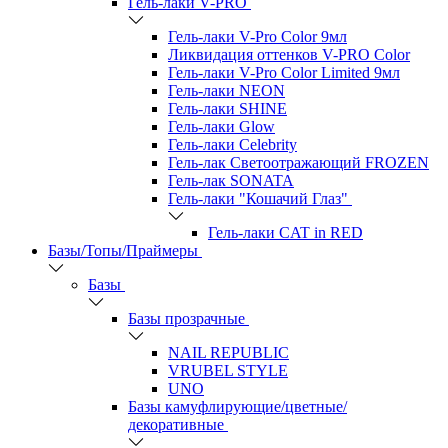
Гель-лаки V-PRO
Гель-лаки V-Pro Color 9мл
Ликвидация оттенков V-PRO Color
Гель-лаки V-Pro Color Limited 9мл
Гель-лаки NEON
Гель-лаки SHINE
Гель-лаки Glow
Гель-лаки Celebrity
Гель-лак Светоотражающий FROZEN
Гель-лак SONATA
Гель-лаки "Кошачий Глаз"
Гель-лаки CAT in RED
Базы/Топы/Праймеры
Базы
Базы прозрачные
NAIL REPUBLIC
VRUBEL STYLE
UNO
Базы камуфлирующие/цветные/
декоративные