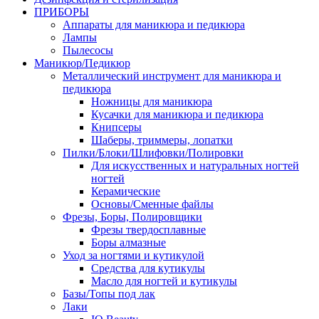
ПРИБОРЫ
Аппараты для маникюра и педикюра
Лампы
Пылесосы
Маникюр/Педикюр
Металлический инструмент для маникюра и
педикюра
Ножницы для маникюра
Кусачки для маникюра и педикюра
Книпсеры
Шаберы, триммеры, лопатки
Пилки/Блоки/Шлифовки/Полировки
Для искусственных и натуральных ногтей
ногтей
Керамические
Основы/Сменные файлы
Фрезы, Боры, Полировщики
Фрезы твердосплавные
Боры алмазные
Уход за ногтями и кутикулой
Средства для кутикулы
Масло для ногтей и кутикулы
Базы/Топы под лак
Лаки