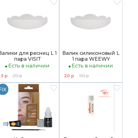
Валики для ресниц L 1
Валик силиконовый L
пара VISIT
1 пара WEEWY
Есть в наличии
Есть в наличии
5 р
20 р
20 р
90 р