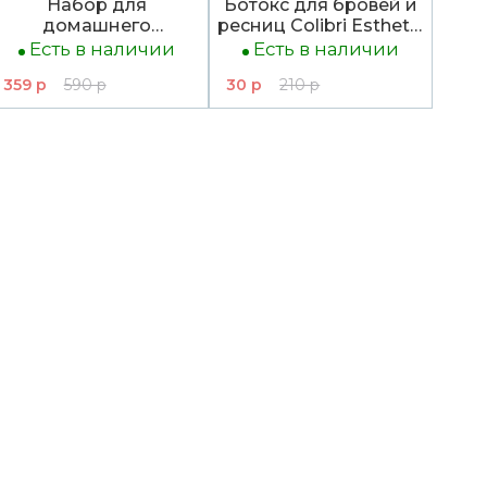
Набор для
Ботокс для бровей и
домашнего
ресниц Colibri Esthetic
окрашивания Bronsun
Ellami, 1 мл
Есть в наличии
Есть в наличии
№5 Светло-
359 р
590 р
30 р
210 р
коричневый