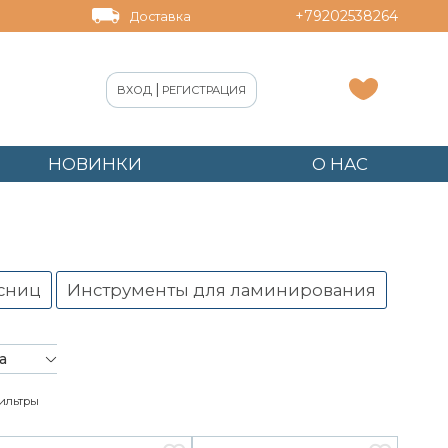
+79202538264
Доставка
|
ВХОД
РЕГИСТРАЦИЯ
НОВИНКИ
О НАС
есниц
Инструменты для ламинирования
а
ильтры