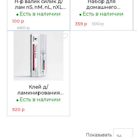
Н-р валик силик д/
Набор для
лам nS, nM, nL, nXL
домашнего
Dream pads Натур
окрашивания Bronsun
Есть в наличии
Есть в наличии
изгиб
№1 Черный
100 р
359 р
590 р
480 р
Клей д/
ламинирования
ресниц FIXING GLUE
Есть в наличии
IC FACTORY 5 г
920 р
Показывать