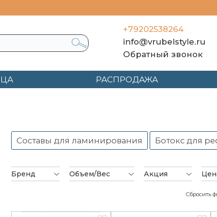
+79202538264
info@vrubelstyle.ru
Обратный звонок
ЯЦА
РАСПРОДАЖА
Составы для ламинирования
Ботокс для р
Бренд
Объем/Вес
Акция
Цен
Сбросить ф