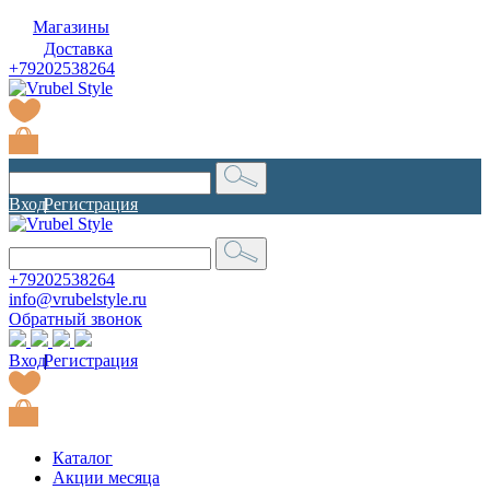
Магазины
Доставка
+79202538264
Вход
|
Регистрация
+79202538264
info@vrubelstyle.ru
Обратный звонок
Вход
|
Регистрация
Каталог
Акции месяца