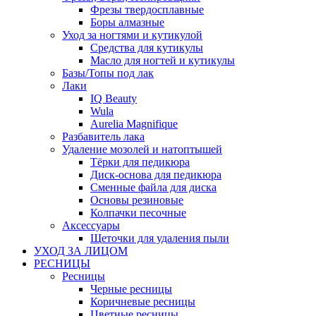
Фрезы твердосплавные
Боры алмазные
Уход за ногтями и кутикулой
Средства для кутикулы
Масло для ногтей и кутикулы
Базы/Топы под лак
Лаки
IQ Beauty
Wula
Aurelia Magnifique
Разбавитель лака
Удаление мозолей и натоптышей
Тёрки для педикюра
Диск-основа для педикюра
Сменные файла для диска
Основы резиновые
Колпачки песочные
Аксессуары
Щеточки для удаления пыли
УХОД ЗА ЛИЦОМ
РЕСНИЦЫ
Ресницы
Черные ресницы
Коричневые ресницы
Цветные ресницы