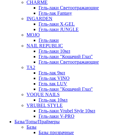
СHARME
Гель-лаки Светоотражающие
Гель-лак Fantasy
INGARDEN
Гель-лаки Х-GEL
Гель-лаки JUNGLE
MOJO
Гель-лаки
NAIL REPUBLIC
Гель-лаки 10мл
Гель-лаки "Кошачий Глаз"
Гель-лаки Светоотражающие
TA2
Гель-лак 9мл
Гель-лак VINO
Гель лак LUV
Гель-лаки "Кошачий Глаз"
VOQUE NAILS
Гель-лак 10мл
VRUBEL STYLE
Гель-лаки Vrubel Style 10мл
Гель-лаки V-PRO
Базы/Топы/Праймеры
Базы
Базы прозрачные