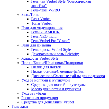
Гель-лак Vrubel Style "Классическая
линейка"
Гель-лаки V-PRO
Базы/Топы
Базы Vrubel
Топы Vrubel
Гели для моделирования
Гель GLAMOUR
Гель NEO multi
Гель Vrubel Pro "Grace"
Гели для Дизайна
Гель-краска Vrubel Style
Декоративный гель Celebrity
Жидкости Vrubel Style
Пилки/Блоки/Шлифовки/Полировки
Пилки для ногтей
Пилки-основы/Сменные файлы
Диск-основа/Сменные файлы для педикюра
Уход за ногтями и кутикулой
Средства для ногтей и кутикулы
Масло для ногтей и кутикулы
Уход за губами
Ресничная продукция
Средства для депиляции Vrubel
Гель-лаки