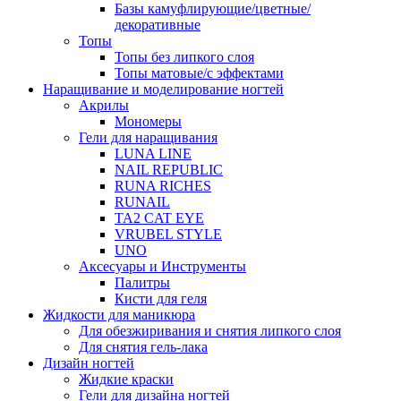
Базы камуфлирующие/цветные/
декоративные
Топы
Топы без липкого слоя
Топы матовые/с эффектами
Наращивание и моделирование ногтей
Акрилы
Мономеры
Гели для наращивания
LUNA LINE
NAIL REPUBLIC
RUNA RICHES
RUNAIL
TA2 CAT EYE
VRUBEL STYLE
UNO
Аксесуары и Инструменты
Палитры
Кисти для геля
Жидкости для маникюра
Для обезжиривания и снятия липкого слоя
Для снятия гель-лака
Дизайн ногтей
Жидкие краски
Гели для дизайна ногтей