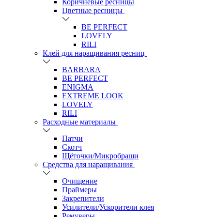
Коричневые ресницы
Цветные ресницы
BE PERFECT
LOVELY
RILI
Клей для наращивания ресниц
BARBARA
BE PERFECT
ENIGMA
EXTREME LOOK
LOVELY
RILI
Расходные материалы
Патчи
Скотч
Щёточки/Микробраши
Средства для наращивания
Очищение
Праймеры
Закрепители
Усилители/Ускорители клея
Ремуверы