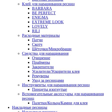
Клей для наращивания ресниц
BARBARA
BE PERFECT
ENIGMA
EXTREME LOOK
LOVELY
RILI
Расходные материалы
Патчи
Скотч
Щёточки/Микробраши
Средства для наращивания
Очищение
Праймеры
Закрепители
Усилители/Ускорители клея
Ремуверы
Уход за ресницами
Инструменты для наращивания ресниц
Пинцеты изогнутые
Вспомогательные аксессуары для наращивания
ресниц
Палетки/Кольца/Камни для клея
Накладные ресницы
Накладные ресницы