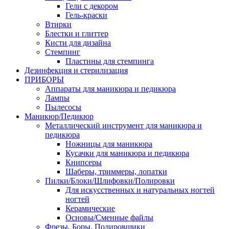
Гели с декором
Гель-краски
Втирки
Блестки и глиттер
Кисти для дизайна
Стемпинг
Пластины для стемпинга
Дезинфекция и стерилизация
ПРИБОРЫ
Аппараты для маникюра и педикюра
Лампы
Пылесосы
Маникюр/Педикюр
Металлический инструмент для маникюра и
педикюра
Ножницы для маникюра
Кусачки для маникюра и педикюра
Книпсеры
Шаберы, триммеры, лопатки
Пилки/Блоки/Шлифовки/Полировки
Для искусственных и натуральных ногтей
ногтей
Керамические
Основы/Сменные файлы
Фрезы, Боры, Полировщики