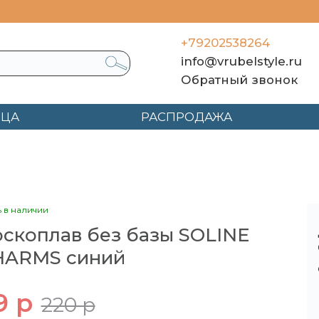
+79202538264
info@vrubelstyle.ru
Обратный звонок
ЯЦА
РАСПРОДАЖА
Воскоплав без базы SOLINE CHARMS синий
ь в наличии
скоплав без базы SOLINE
HARMS синий
9 р
220 р