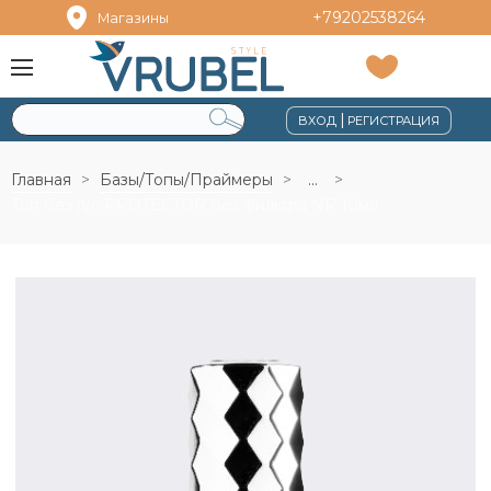
+79202538264
Магазины
|
ВХОД
РЕГИСТРАЦИЯ
Главная
Базы/Топы/Праймеры
...
Топ без л/с PROTECTOR без фильтра NR 10мл