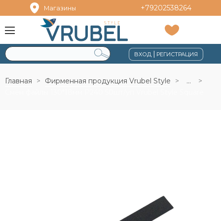
+79202538264
Магазины
|
ВХОД
РЕГИСТРАЦИЯ
Главная
Фирменная продукция Vrubel Style
...
Смен файлы 130*18мм Р240 50шт/уп Vrubel Style Square