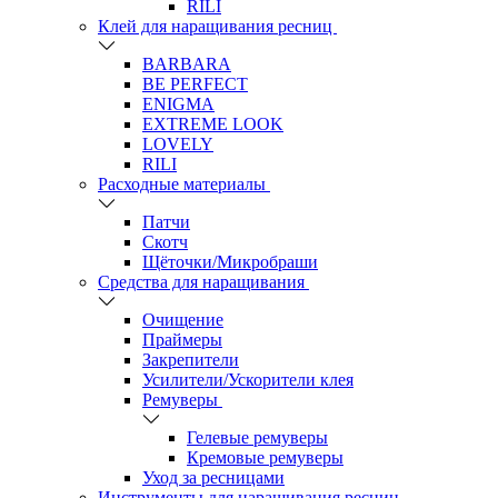
RILI
Клей для наращивания ресниц
BARBARA
BE PERFECT
ENIGMA
EXTREME LOOK
LOVELY
RILI
Расходные материалы
Патчи
Скотч
Щёточки/Микробраши
Средства для наращивания
Очищение
Праймеры
Закрепители
Усилители/Ускорители клея
Ремуверы
Гелевые ремуверы
Кремовые ремуверы
Уход за ресницами
Инструменты для наращивания ресниц