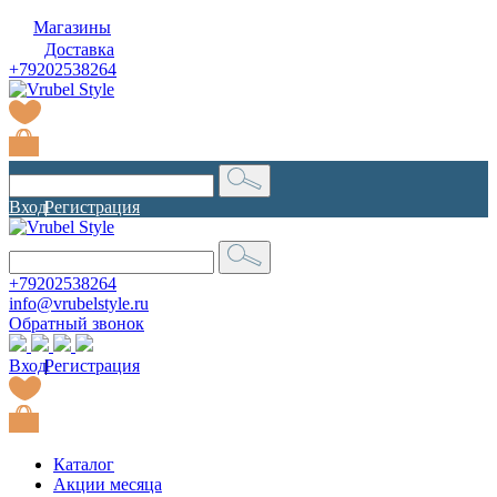
Магазины
Доставка
+79202538264
Вход
|
Регистрация
+79202538264
info@vrubelstyle.ru
Обратный звонок
Вход
|
Регистрация
Каталог
Акции месяца