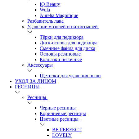
IQ Beauty
Wula
Aurelia Magnifique
Разбавитель лака
Удаление мозолей и натоптышей
Тёрки для педикюра
Диск-основа для педикюра
Сменные файла для диска
Основы резиновые
Колпачки песочные
Аксессуары
Щеточки для удаления пыли
УХОД ЗА ЛИЦОМ
РЕСНИЦЫ
Ресницы
Черные ресницы
Коричневые ресницы
Цветные ресницы
BE PERFECT
LOVELY