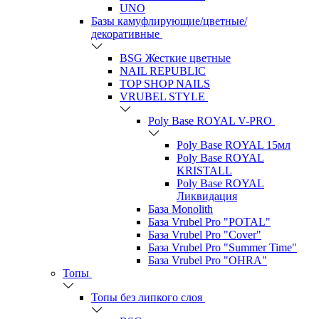
UNO
Базы камуфлирующие/цветные/
декоративные
BSG Жесткие цветные
NAIL REPUBLIC
TOP SHOP NAILS
VRUBEL STYLE
Poly Base ROYAL V-PRO
Poly Base ROYAL 15мл
Poly Base ROYAL
KRISTALL
Poly Base ROYAL
Ликвидация
База Monolith
База Vrubel Pro "POTAL"
База Vrubel Pro "Сover"
База Vrubel Pro "Summer Time"
База Vrubel Pro "OHRA"
Топы
Топы без липкого слоя