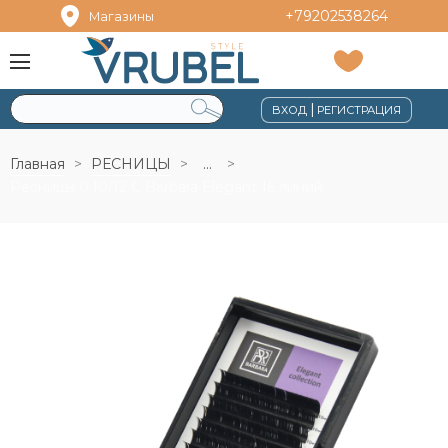
+79202538264
Магазины
|
ВХОД
РЕГИСТРАЦИЯ
Главная
РЕСНИЦЫ
...
Ресницы 0,10/12 C Barbara Elegant 16 линий