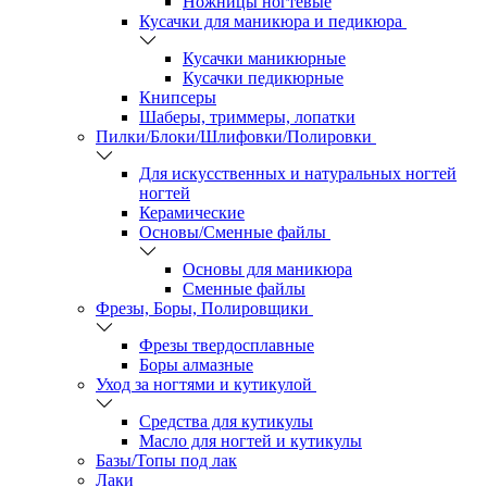
Ножницы ногтевые
Кусачки для маникюра и педикюра
Кусачки маникюрные
Кусачки педикюрные
Книпсеры
Шаберы, триммеры, лопатки
Пилки/Блоки/Шлифовки/Полировки
Для искусственных и натуральных ногтей
ногтей
Керамические
Основы/Сменные файлы
Основы для маникюра
Сменные файлы
Фрезы, Боры, Полировщики
Фрезы твердосплавные
Боры алмазные
Уход за ногтями и кутикулой
Средства для кутикулы
Масло для ногтей и кутикулы
Базы/Топы под лак
Лаки