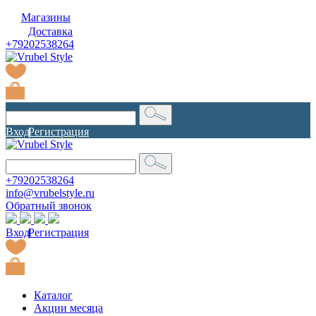
Магазины
Доставка
+79202538264
Вход
|
Регистрация
+79202538264
info@vrubelstyle.ru
Обратный звонок
Вход
|
Регистрация
Каталог
Акции месяца