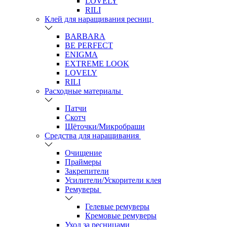
LOVELY
RILI
Клей для наращивания ресниц
BARBARA
BE PERFECT
ENIGMA
EXTREME LOOK
LOVELY
RILI
Расходные материалы
Патчи
Скотч
Щёточки/Микробраши
Средства для наращивания
Очищение
Праймеры
Закрепители
Усилители/Ускорители клея
Ремуверы
Гелевые ремуверы
Кремовые ремуверы
Уход за ресницами