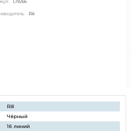
кул:
L19266
изводитель:
Rili
Rili
Чёрный
16 линий