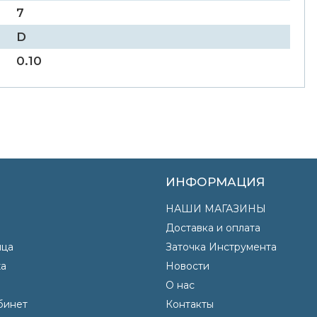
7
D
0.10
ИНФОРМАЦИЯ
НАШИ МАГАЗИНЫ
Доставка и оплата
яца
Заточка Инструмента
а
Новости
О нас
бинет
Контакты