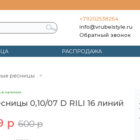
+79202538264
info@vrubelstyle.ru
Обратный звонок
ЯЦА
РАСПРОДАЖА
ные ресницы
Ресницы 0,10/07 D RILI 16 линий
ь в наличии
сницы 0,10/07 D RILI 16 линий
9 р
600 р