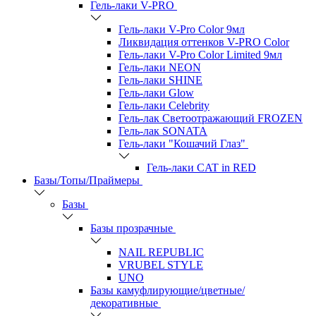
Гель-лаки V-PRO
Гель-лаки V-Pro Color 9мл
Ликвидация оттенков V-PRO Color
Гель-лаки V-Pro Color Limited 9мл
Гель-лаки NEON
Гель-лаки SHINE
Гель-лаки Glow
Гель-лаки Celebrity
Гель-лак Светоотражающий FROZEN
Гель-лак SONATA
Гель-лаки "Кошачий Глаз"
Гель-лаки CAT in RED
Базы/Топы/Праймеры
Базы
Базы прозрачные
NAIL REPUBLIC
VRUBEL STYLE
UNO
Базы камуфлирующие/цветные/
декоративные