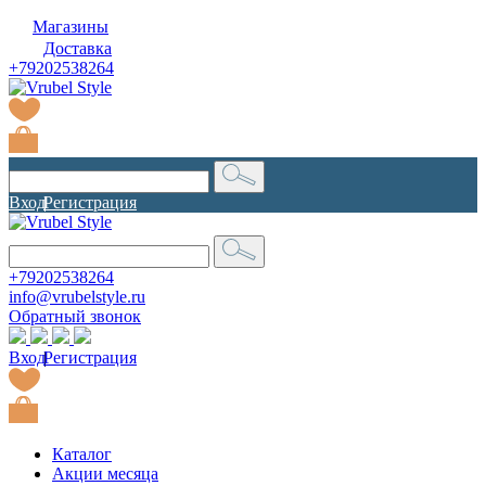
Магазины
Доставка
+79202538264
Вход
|
Регистрация
+79202538264
info@vrubelstyle.ru
Обратный звонок
Вход
|
Регистрация
Каталог
Акции месяца