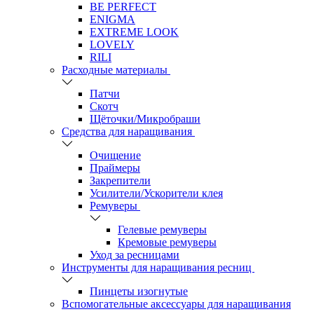
BE PERFECT
ENIGMA
EXTREME LOOK
LOVELY
RILI
Расходные материалы
Патчи
Скотч
Щёточки/Микробраши
Средства для наращивания
Очищение
Праймеры
Закрепители
Усилители/Ускорители клея
Ремуверы
Гелевые ремуверы
Кремовые ремуверы
Уход за ресницами
Инструменты для наращивания ресниц
Пинцеты изогнутые
Вспомогательные аксессуары для наращивания