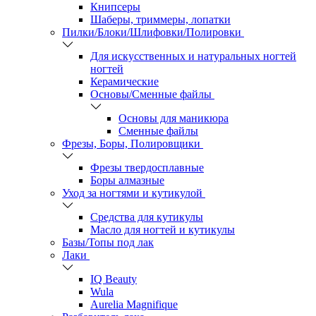
Книпсеры
Шаберы, триммеры, лопатки
Пилки/Блоки/Шлифовки/Полировки
Для искусственных и натуральных ногтей
ногтей
Керамические
Основы/Сменные файлы
Основы для маникюра
Сменные файлы
Фрезы, Боры, Полировщики
Фрезы твердосплавные
Боры алмазные
Уход за ногтями и кутикулой
Средства для кутикулы
Масло для ногтей и кутикулы
Базы/Топы под лак
Лаки
IQ Beauty
Wula
Aurelia Magnifique