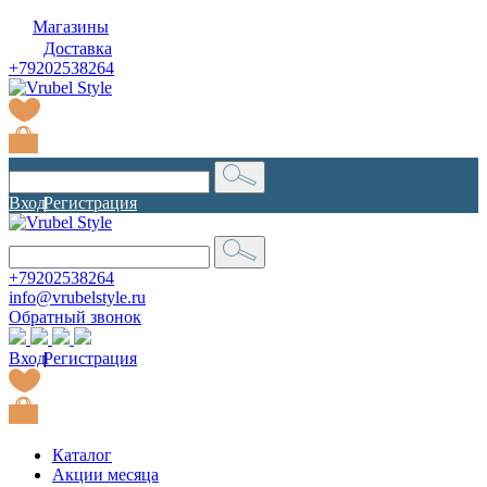
Магазины
Доставка
+79202538264
Вход
|
Регистрация
+79202538264
info@vrubelstyle.ru
Обратный звонок
Вход
|
Регистрация
Каталог
Акции месяца