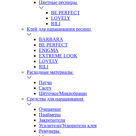
Цветные ресницы
BE PERFECT
LOVELY
RILI
Клей для наращивания ресниц
BARBARA
BE PERFECT
ENIGMA
EXTREME LOOK
LOVELY
RILI
Расходные материалы
Патчи
Скотч
Щёточки/Микробраши
Средства для наращивания
Очищение
Праймеры
Закрепители
Усилители/Ускорители клея
Ремуверы