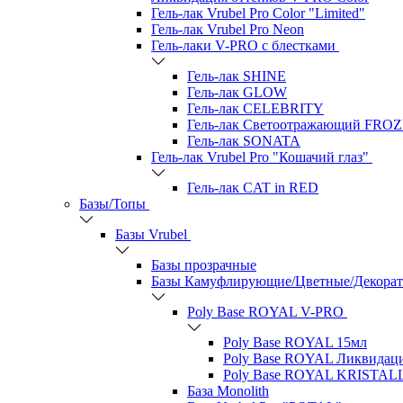
Гель-лак Vrubel Pro Color "Limited"
Гель-лак Vrubel Pro Neon
Гель-лаки V-PRO c блестками
Гель-лак SHINE
Гель-лак GLOW
Гель-лак CELEBRITY
Гель-лак Светоотражающий FRO
Гель-лак SONATA
Гель-лак Vrubel Pro "Кошачий глаз"
Гель-лак CAT in RED
Базы/Топы
Базы Vrubel
Базы прозрачные
Базы Камуфлирующие/Цветные/Декора
Poly Base ROYAL V-PRO
Poly Base ROYAL 15мл
Poly Base ROYAL Ликвидац
Poly Base ROYAL KRISTAL
База Monolith