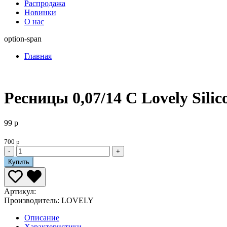
Распродажа
Новинки
О нас
option-span
Главная
Ресницы 0,07/14 C Lovely Silic
99 р
700 р
-
+
Купить
Артикул:
Производитель:
LOVELY
Описание
Характеристики