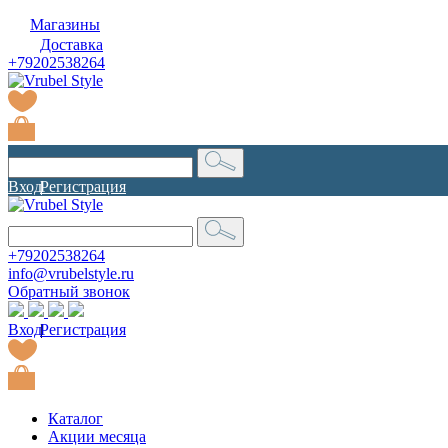
Магазины
Доставка
+79202538264
Вход
|
Регистрация
+79202538264
info@vrubelstyle.ru
Обратный звонок
Вход
|
Регистрация
Каталог
Акции месяца