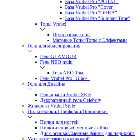
База Vrubel Pro "POTAL"
База Vrubel Pro "Сover"
База Vrubel Pro "OHRA"
База Vrubel Pro "Summer Time"
Топы Vrubel
Прозрачные топы
Матовые Топы/Топы с Эффектами
Гели для моделирования
Гель GLAMOUR
Гель NEO multi
Гель NEO 15мл
Гель Vrubel Pro "Grace"
Гели для Дизайна
Гель-краска Vrubel Style
Декоративный гель Celebrity
Жидкости Vrubel Style
Пилки/Блоки/Шлифовки/Полировки
Пилки для ногтей
Пилки-основы/Сменные файлы
Диск-основа/Сменные файлы для педикюра
Уход за ногтями и кутикулой