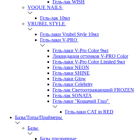
Гель-лак WISH
VOQUE NAILS
Гель-лак 10мл
VRUBEL STYLE
Гель-лаки Vrubel Style 10мл
Гель-лаки V-PRO
Гель-лаки V-Pro Color 9мл
Ликвидация оттенков V-PRO Color
Гель-лаки V-Pro Color Limited 9мл
Гель-лаки NEON
Гель-лаки SHINE
Гель-лаки Glow
Гель-лаки Celebrity
Гель-лак Светоотражающий FROZEN
Гель-лак SONATA
Гель-лаки "Кошачий Глаз"
Гель-лаки CAT in RED
Базы/Топы/Праймеры
Базы
Базы прозрачные