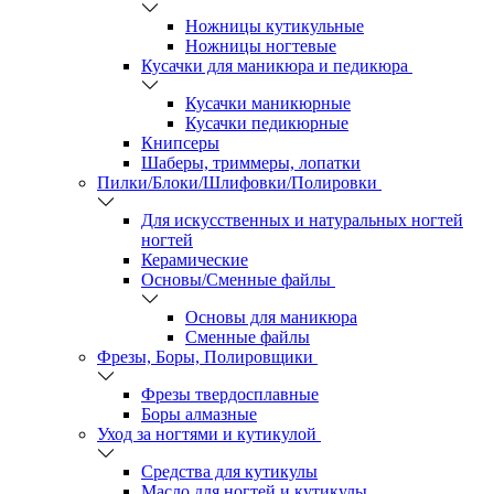
Ножницы кутикульные
Ножницы ногтевые
Кусачки для маникюра и педикюра
Кусачки маникюрные
Кусачки педикюрные
Книпсеры
Шаберы, триммеры, лопатки
Пилки/Блоки/Шлифовки/Полировки
Для искусственных и натуральных ногтей
ногтей
Керамические
Основы/Сменные файлы
Основы для маникюра
Сменные файлы
Фрезы, Боры, Полировщики
Фрезы твердосплавные
Боры алмазные
Уход за ногтями и кутикулой
Средства для кутикулы
Масло для ногтей и кутикулы