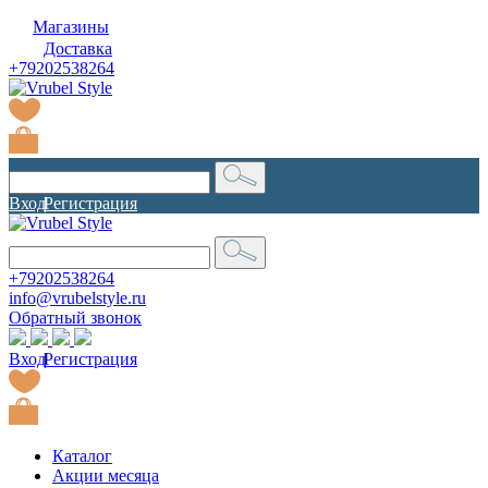
Магазины
Доставка
+79202538264
Вход
|
Регистрация
+79202538264
info@vrubelstyle.ru
Обратный звонок
Вход
|
Регистрация
Каталог
Акции месяца