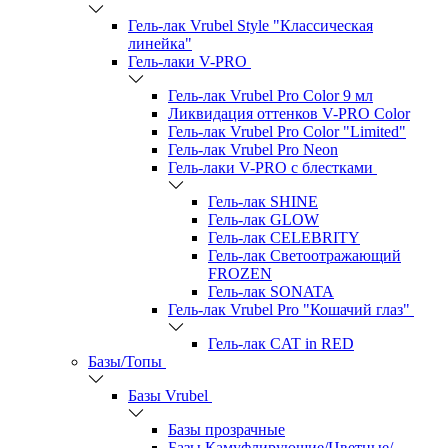
Гель-лак Vrubel Style "Классическая
линейка"
Гель-лаки V-PRO
Гель-лак Vrubel Pro Color 9 мл
Ликвидация оттенков V-PRO Color
Гель-лак Vrubel Pro Color "Limited"
Гель-лак Vrubel Pro Neon
Гель-лаки V-PRO c блестками
Гель-лак SHINE
Гель-лак GLOW
Гель-лак CELEBRITY
Гель-лак Светоотражающий
FROZEN
Гель-лак SONATA
Гель-лак Vrubel Pro "Кошачий глаз"
Гель-лак CAT in RED
Базы/Топы
Базы Vrubel
Базы прозрачные
Базы Камуфлирующие/Цветные/