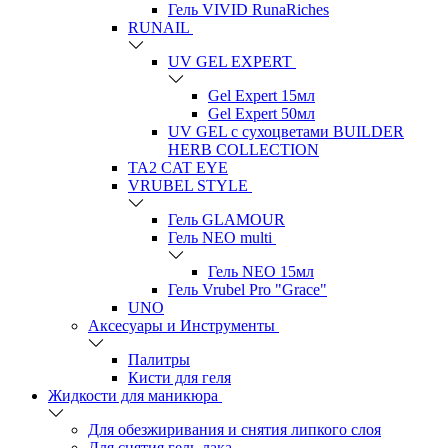
Гель VIVID RunaRiches
RUNAIL
UV GEL EXPERT
Gel Expert 15мл
Gel Expert 50мл
UV GEL с сухоцветами BUILDER
HERB COLLECTION
TA2 CAT EYE
VRUBEL STYLE
Гель GLAMOUR
Гель NEO multi
Гель NEO 15мл
Гель Vrubel Pro "Grace"
UNO
Аксесуары и Инструменты
Палитры
Кисти для геля
Жидкости для маникюра
Для обезжиривания и снятия липкого слоя
Для снятия гель-лака