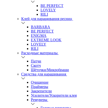
BE PERFECT
LOVELY
RILI
Клей для наращивания ресниц
BARBARA
BE PERFECT
ENIGMA
EXTREME LOOK
LOVELY
RILI
Расходные материалы
Патчи
Скотч
Щёточки/Микробраши
Средства для наращивания
Очищение
Праймеры
Закрепители
Усилители/Ускорители клея
Ремуверы
Гелевые ремуверы