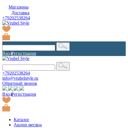
Магазины
Доставка
+79202538264
Вход
|
Регистрация
+79202538264
info@vrubelstyle.ru
Обратный звонок
Вход
|
Регистрация
Каталог
Акции месяца