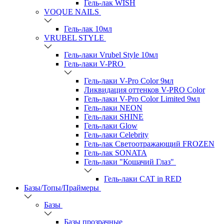
Гель-лак WISH
VOQUE NAILS
Гель-лак 10мл
VRUBEL STYLE
Гель-лаки Vrubel Style 10мл
Гель-лаки V-PRO
Гель-лаки V-Pro Color 9мл
Ликвидация оттенков V-PRO Color
Гель-лаки V-Pro Color Limited 9мл
Гель-лаки NEON
Гель-лаки SHINE
Гель-лаки Glow
Гель-лаки Celebrity
Гель-лак Светоотражающий FROZEN
Гель-лак SONATA
Гель-лаки "Кошачий Глаз"
Гель-лаки CAT in RED
Базы/Топы/Праймеры
Базы
Базы прозрачные