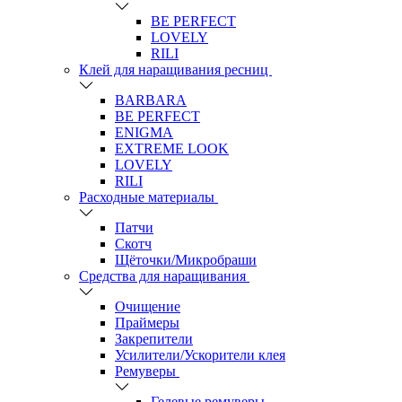
BE PERFECT
LOVELY
RILI
Клей для наращивания ресниц
BARBARA
BE PERFECT
ENIGMA
EXTREME LOOK
LOVELY
RILI
Расходные материалы
Патчи
Скотч
Щёточки/Микробраши
Средства для наращивания
Очищение
Праймеры
Закрепители
Усилители/Ускорители клея
Ремуверы
Гелевые ремуверы