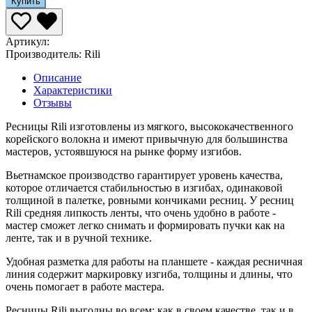
Купить
Артикул:
Производитель:
Rili
Описание
Характеристики
Отзывы
Ресницы Rili изготовлены из мягкого, высококачественного
корейского волокна и имеют привычную для большинства
мастеров, устоявшуюся на рынке форму изгибов.
Вьетнамское производство гарантирует уровень качества,
которое отличается стабильностью в изгибах, одинаковой
толщиной в палетке, ровными кончиками ресниц. У ресниц
Rili средняя липкость ленты, что очень удобно в работе -
мастер сможет легко снимать и формировать пучки как на
ленте, так и в ручной технике.
Удобная разметка для работы на планшете - каждая ресничная
линия содержит маркировку изгиба, толщины и длины, что
очень помогает в работе мастера.
Ресницы Rili выгодны во всем: как в своем качестве, так и в