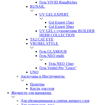
Гель VIVID RunaRiches
RUNAIL
UV GEL EXPERT
Gel Expert 15мл
Gel Expert 50мл
UV GEL с сухоцветами BUILDER
HERB COLLECTION
TA2 CAT EYE
VRUBEL STYLE
Гель GLAMOUR
Гель NEO multi
Гель NEO 15мл
Гель Vrubel Pro "Grace"
UNO
Аксесуары и Инструменты
Палитры
Кисти для геля
Жидкости для маникюра
Для обезжиривания и снятия липкого слоя
Для снятия гель-лака