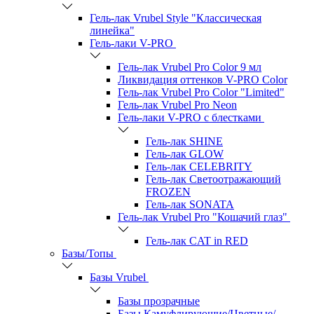
Гель-лак Vrubel Style "Классическая
линейка"
Гель-лаки V-PRO
Гель-лак Vrubel Pro Color 9 мл
Ликвидация оттенков V-PRO Color
Гель-лак Vrubel Pro Color "Limited"
Гель-лак Vrubel Pro Neon
Гель-лаки V-PRO c блестками
Гель-лак SHINE
Гель-лак GLOW
Гель-лак CELEBRITY
Гель-лак Светоотражающий
FROZEN
Гель-лак SONATA
Гель-лак Vrubel Pro "Кошачий глаз"
Гель-лак CAT in RED
Базы/Топы
Базы Vrubel
Базы прозрачные
Базы Камуфлирующие/Цветные/