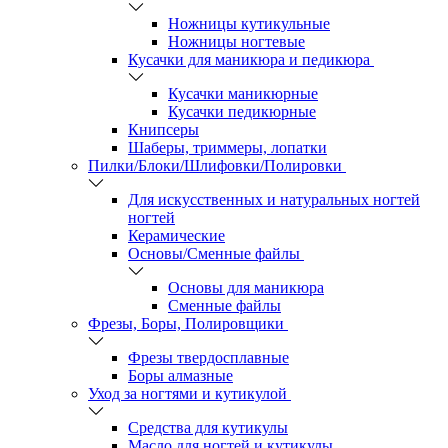
Ножницы кутикульные
Ножницы ногтевые
Кусачки для маникюра и педикюра
Кусачки маникюрные
Кусачки педикюрные
Книпсеры
Шаберы, триммеры, лопатки
Пилки/Блоки/Шлифовки/Полировки
Для искусственных и натуральных ногтей
ногтей
Керамические
Основы/Сменные файлы
Основы для маникюра
Сменные файлы
Фрезы, Боры, Полировщики
Фрезы твердосплавные
Боры алмазные
Уход за ногтями и кутикулой
Средства для кутикулы
Масло для ногтей и кутикулы