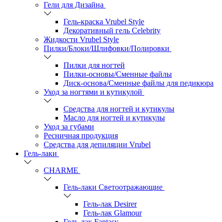
Гели для Дизайна
Гель-краска Vrubel Style
Декоративный гель Celebrity
Жидкости Vrubel Style
Пилки/Блоки/Шлифовки/Полировки
Пилки для ногтей
Пилки-основы/Сменные файлы
Диск-основа/Сменные файлы для педикюра
Уход за ногтями и кутикулой
Средства для ногтей и кутикулы
Масло для ногтей и кутикулы
Уход за губами
Ресничная продукция
Средства для депиляции Vrubel
Гель-лаки
СHARME
Гель-лаки Светоотражающие
Гель-лак Desirer
Гель-лак Glamour
Гель-лак Fantasy