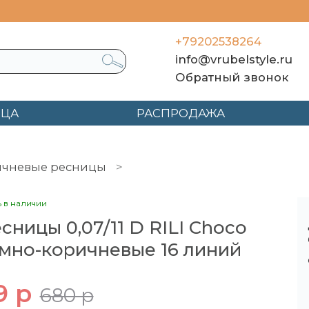
+79202538264
info@vrubelstyle.ru
Обратный звонок
ЯЦА
РАСПРОДАЖА
ичневые ресницы
Ресницы 0,07/11 D RILI Choc
ь в наличии
сницы 0,07/11 D RILI Choco
мно-коричневые 16 линий
9 р
680 р