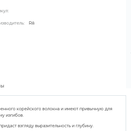
кул:
изводитель:
Rili
вы
твенного корейского волокна и имеют привычную для
му изгибов.
ридаст взгляду выразительность и глубину.