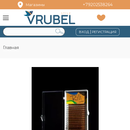
+79202538264
Магазины
|
ВХОД
РЕГИСТРАЦИЯ
Главная