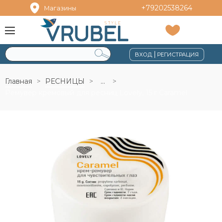
+79202538264
Магазины
|
ВХОД
РЕГИСТРАЦИЯ
Главная
РЕСНИЦЫ
...
Ремувер кремовый для ресниц Lovely, 15 г Caramel