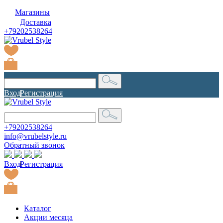
Магазины
Доставка
+79202538264
Вход
|
Регистрация
+79202538264
info@vrubelstyle.ru
Обратный звонок
Вход
|
Регистрация
Каталог
Акции месяца