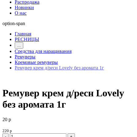
Распродажа
Новинки
О нас
option-span
Главная
РЕСНИЦЫ
...
Средства для наращивания
Ремуверы
Кремовые ремуверы
Ремувер крем д/ресн Lovely без аромата 1г
Ремувер крем д/ресн Lovely
без аромата 1г
20 р
220 р
-
+