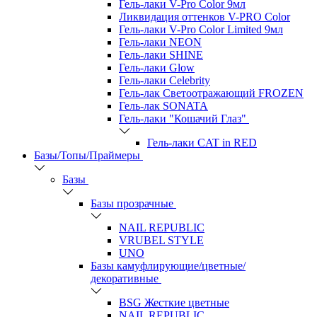
Гель-лаки V-Pro Color 9мл
Ликвидация оттенков V-PRO Color
Гель-лаки V-Pro Color Limited 9мл
Гель-лаки NEON
Гель-лаки SHINE
Гель-лаки Glow
Гель-лаки Celebrity
Гель-лак Светоотражающий FROZEN
Гель-лак SONATA
Гель-лаки "Кошачий Глаз"
Гель-лаки CAT in RED
Базы/Топы/Праймеры
Базы
Базы прозрачные
NAIL REPUBLIC
VRUBEL STYLE
UNO
Базы камуфлирующие/цветные/
декоративные
BSG Жесткие цветные
NAIL REPUBLIC