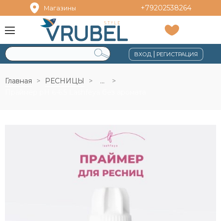
+79202538264
Магазины
|
ВХОД
РЕГИСТРАЦИЯ
Главная
РЕСНИЦЫ
...
Праймер pH 6-6.5 Lashfeya без аромата