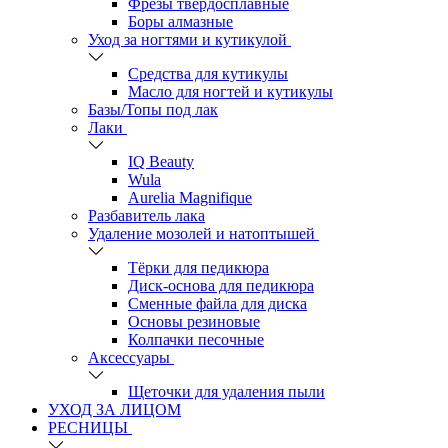
Фрезы твердосплавные
Боры алмазные
Уход за ногтями и кутикулой
Средства для кутикулы
Масло для ногтей и кутикулы
Базы/Топы под лак
Лаки
IQ Beauty
Wula
Aurelia Magnifique
Разбавитель лака
Удаление мозолей и натоптышей
Тёрки для педикюра
Диск-основа для педикюра
Сменные файла для диска
Основы резиновые
Колпачки песочные
Аксессуары
Щеточки для удаления пыли
УХОД ЗА ЛИЦОМ
РЕСНИЦЫ