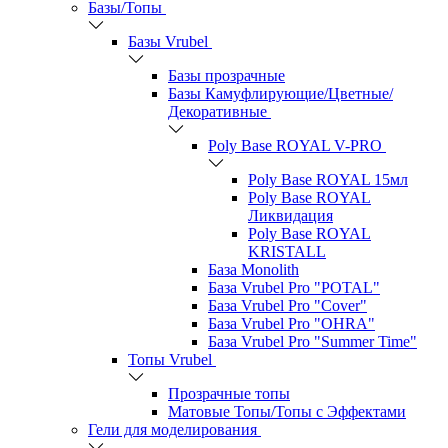
Базы/Топы
Базы Vrubel
Базы прозрачные
Базы Камуфлирующие/Цветные/
Декоративные
Poly Base ROYAL V-PRO
Poly Base ROYAL 15мл
Poly Base ROYAL
Ликвидация
Poly Base ROYAL
KRISTALL
База Monolith
База Vrubel Pro "POTAL"
База Vrubel Pro "Сover"
База Vrubel Pro "OHRA"
База Vrubel Pro "Summer Time"
Топы Vrubel
Прозрачные топы
Матовые Топы/Топы с Эффектами
Гели для моделирования