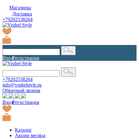
Магазины
Доставка
+79202538264
Вход
|
Регистрация
+79202538264
info@vrubelstyle.ru
Обратный звонок
Вход
|
Регистрация
Каталог
Акции месяца