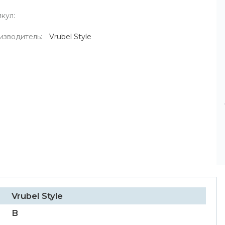
кул:
изводитель:
Vrubel Style
Vrubel Style
B