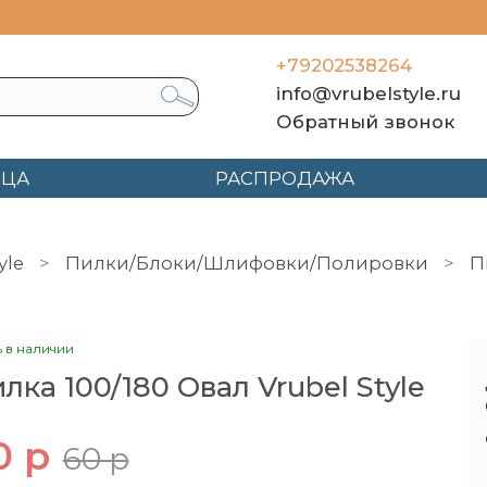
+79202538264
info@vrubelstyle.ru
Обратный звонок
ЯЦА
РАСПРОДАЖА
yle
Пилки/Блоки/Шлифовки/Полировки
П
ь в наличии
лка 100/180 Овал Vrubel Style
0 р
60 р