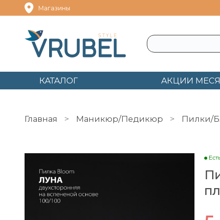
Магазины
КАТАЛОГ
АКЦИИ МЕС
Главная
Маникюр/Педикюр
Пилки/Б
Пилка 100/100 Луна BLOOM плёнка
Ест
Пи
пл