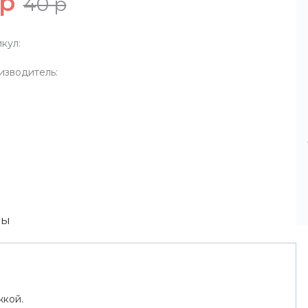
 р
40 р
кул:
изводитель:
вы
жкой.