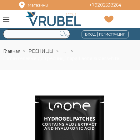
+79202538264
Магазины
|
ВХОД
РЕГИСТРАЦИЯ
Главная
РЕСНИЦЫ
...
Патчи гелевые для ресниц 1пара Laone super white