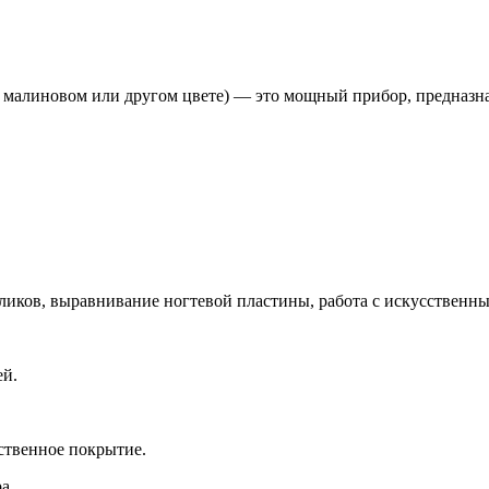
 малиновом или другом цвете) — это мощный прибор, предназна
аликов, выравнивание ногтевой пластины, работа с искусственн
ей.
сственное покрытие.
а.