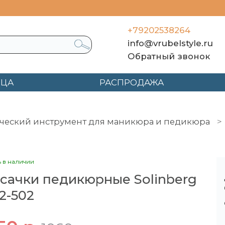
+79202538264
info@vrubelstyle.ru
Обратный звонок
ЯЦА
РАСПРОДАЖА
ческий инструмент для маникюра и педикюра
ые Solinberg 222-502
ь в наличии
сачки педикюрные Solinberg
2-502