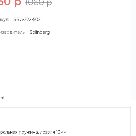
50 р
1060 р
кул:
SBG-222-502
изводитель:
Solinberg
вы
иральная пружина, лезвия 13мм.