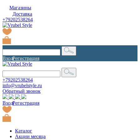
Магазины
Доставка
+79202538264
Вход
|
Регистрация
+79202538264
info@vrubelstyle.ru
Обратный звонок
Вход
|
Регистрация
Каталог
Акции месяца