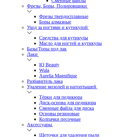
Сменные файлы
Фрезы, Боры, Полировщики
Фрезы твердосплавные
Боры алмазные
Уход за ногтями и кутикулой
Средства для кутикулы
Масло для ногтей и кутикулы
Базы/Топы под лак
Лаки
IQ Beauty
Wula
Aurelia Magnifique
Разбавитель лака
Удаление мозолей и натоптышей
Тёрки для педикюра
Диск-основа для педикюра
Сменные файла для диска
Основы резиновые
Колпачки песочные
Аксессуары
Щеточки для удаления пыли