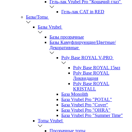
Гель-лак Vrubel Pro "Кошачий глаз"
Гель-лак CAT in RED
Базы/Топы
Базы Vrubel
Базы прозрачные
Базы Камуфлирующие/Цветные/
Декоративные
Poly Base ROYAL V-PRO
Poly Base ROYAL 15мл
Poly Base ROYAL
Ликвидация
Poly Base ROYAL
KRISTALL
База Monolith
База Vrubel Pro "POTAL"
База Vrubel Pro "Сover"
База Vrubel Pro "OHRA"
База Vrubel Pro "Summer Time"
Топы Vrubel
Прозрачные топы