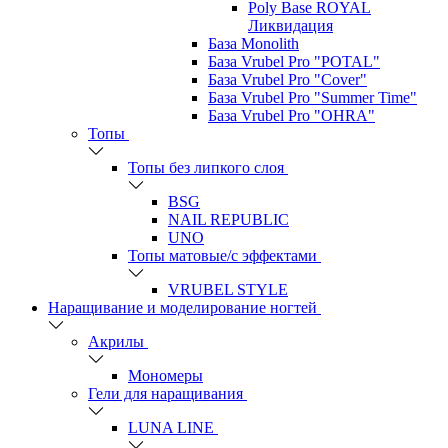
Poly Base ROYAL
Ликвидация
База Monolith
База Vrubel Pro "POTAL"
База Vrubel Pro "Сover"
База Vrubel Pro "Summer Time"
База Vrubel Pro "OHRA"
Топы
Топы без липкого слоя
BSG
NAIL REPUBLIC
UNO
Топы матовые/с эффектами
VRUBEL STYLE
Наращивание и моделирование ногтей
Акрилы
Мономеры
Гели для наращивания
LUNA LINE