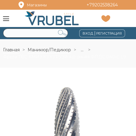
+79202538264
Магазины
|
ВХОД
РЕГИСТРАЦИЯ
Главная
Маникюр/Педикюр
...
Фреза ТВС КМИЗ КУКУРУЗА 4,0 синяя ФПДС 040-С L9