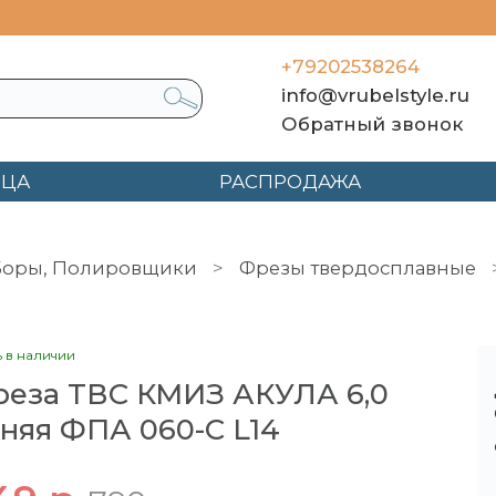
+79202538264
info@vrubelstyle.ru
Обратный звонок
ЯЦА
РАСПРОДАЖА
Боры, Полировщики
Фрезы твердосплавные
 L14
ь в наличии
еза ТВС КМИЗ АКУЛА 6,0
няя ФПА 060-С L14