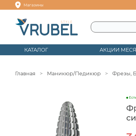
Магазины
КАТАЛОГ
АКЦИИ МЕС
Главная
Маникюр/Педикюр
Фрезы, 
Фреза ТВС КМИЗ АКУЛА 6,0 синяя ФПА 060-С
Ест
Фр
си