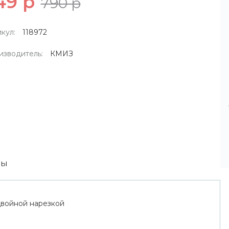
49 р
790 р
кул:
118972
изводитель:
КМИЗ
вы
двойной нарезкой