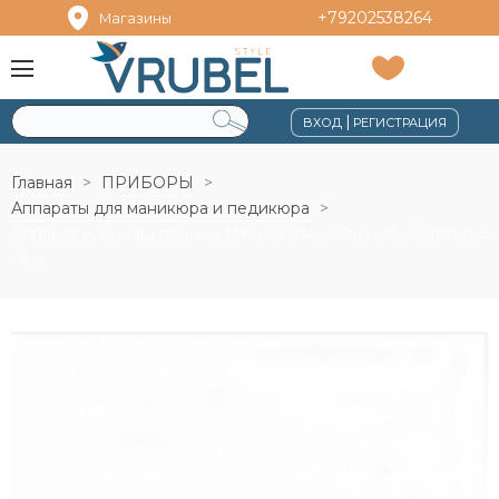
+79202538264
Магазины
|
ВХОД
РЕГИСТРАЦИЯ
Главная
ПРИБОРЫ
Аппараты для маникюра и педикюра
Аппарат д/домаш примен MK-202 iNail 45тыс.об. 65Вт роз с
пед