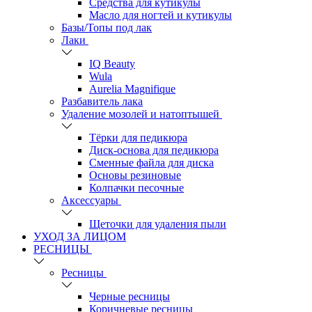
Средства для кутикулы
Масло для ногтей и кутикулы
Базы/Топы под лак
Лаки
IQ Beauty
Wula
Aurelia Magnifique
Разбавитель лака
Удаление мозолей и натоптышей
Тёрки для педикюра
Диск-основа для педикюра
Сменные файла для диска
Основы резиновые
Колпачки песочные
Аксессуары
Щеточки для удаления пыли
УХОД ЗА ЛИЦОМ
РЕСНИЦЫ
Ресницы
Черные ресницы
Коричневые ресницы