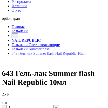
Распродажа
Новинки
О нас
option-span
Главная
Гель-лаки
...
NAIL REPUBLIC
Гель-лаки Светоотражающие
Гель-лаки Summer flash
643 Гель-лак Summer flash Nail Republic 10мл
643 Гель-лак Summer flash
Nail Republic 10мл
25 р
150 р
-
+