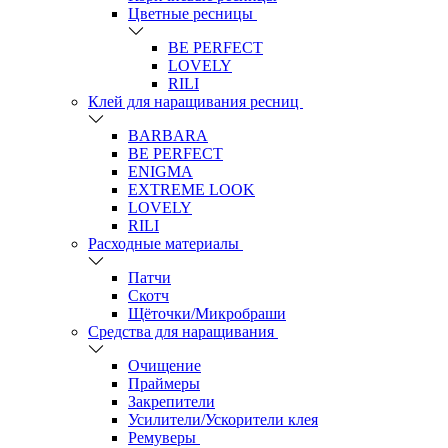
Цветные ресницы
BE PERFECT
LOVELY
RILI
Клей для наращивания ресниц
BARBARA
BE PERFECT
ENIGMA
EXTREME LOOK
LOVELY
RILI
Расходные материалы
Патчи
Скотч
Щёточки/Микробраши
Средства для наращивания
Очищение
Праймеры
Закрепители
Усилители/Ускорители клея
Ремуверы