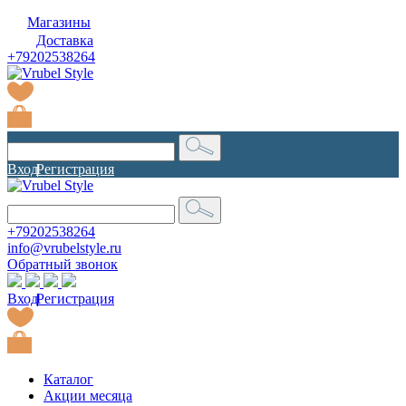
Магазины
Доставка
+79202538264
Вход
|
Регистрация
+79202538264
info@vrubelstyle.ru
Обратный звонок
Вход
|
Регистрация
Каталог
Акции месяца