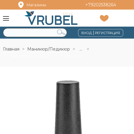
+79202538264
Магазины
|
ВХОД
РЕГИСТРАЦИЯ
Главная
Маникюр/Педикюр
...
47 Лак для ногтей WULA, 16 мл Охра