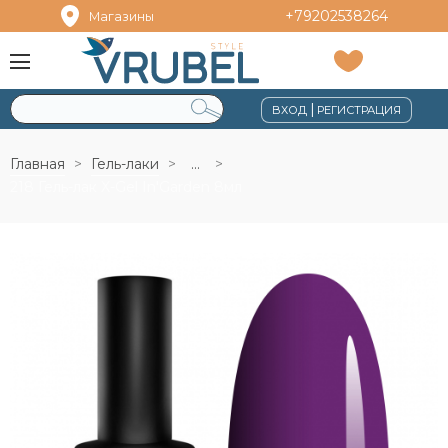
+79202538264
Магазины
|
ВХОД
РЕГИСТРАЦИЯ
Главная
Гель-лаки
...
218 Гель-лак X-Gel In'Garden 8мл