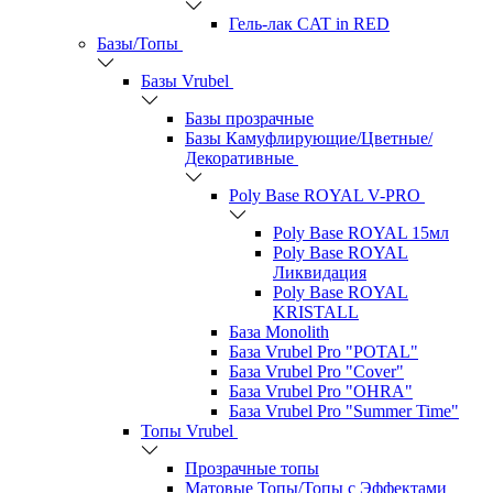
Гель-лак CAT in RED
Базы/Топы
Базы Vrubel
Базы прозрачные
Базы Камуфлирующие/Цветные/
Декоративные
Poly Base ROYAL V-PRO
Poly Base ROYAL 15мл
Poly Base ROYAL
Ликвидация
Poly Base ROYAL
KRISTALL
База Monolith
База Vrubel Pro "POTAL"
База Vrubel Pro "Сover"
База Vrubel Pro "OHRA"
База Vrubel Pro "Summer Time"
Топы Vrubel
Прозрачные топы
Матовые Топы/Топы с Эффектами