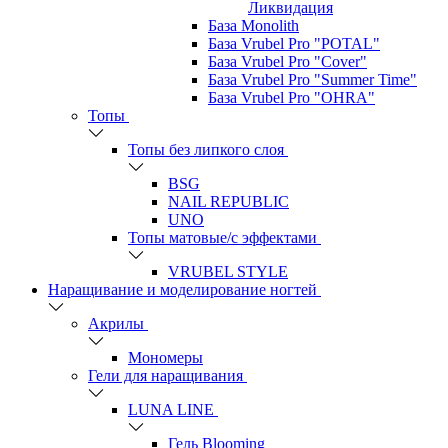
Ликвидация
База Monolith
База Vrubel Pro "POTAL"
База Vrubel Pro "Сover"
База Vrubel Pro "Summer Time"
База Vrubel Pro "OHRA"
Топы
Топы без липкого слоя
BSG
NAIL REPUBLIC
UNO
Топы матовые/с эффектами
VRUBEL STYLE
Наращивание и моделирование ногтей
Акрилы
Мономеры
Гели для наращивания
LUNA LINE
Гель Blooming