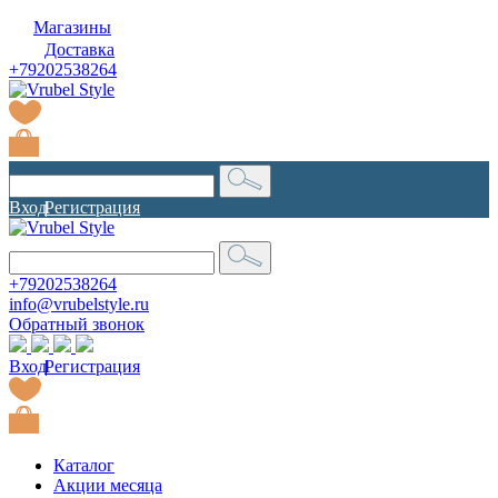
Магазины
Доставка
+79202538264
Вход
|
Регистрация
+79202538264
info@vrubelstyle.ru
Обратный звонок
Вход
|
Регистрация
Каталог
Акции месяца