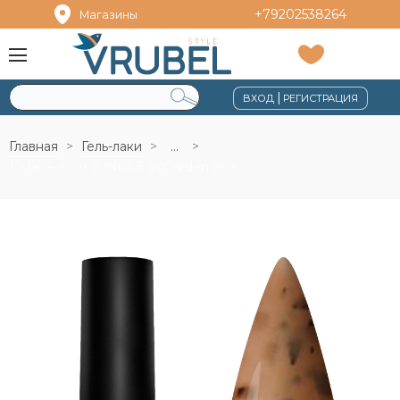
+79202538264
Магазины
|
ВХОД
РЕГИСТРАЦИЯ
Главная
Гель-лаки
...
10 Гель-лаки JUNGLE In'Garden 8мл