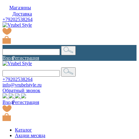
Магазины
Доставка
+79202538264
Вход
|
Регистрация
+79202538264
info@vrubelstyle.ru
Обратный звонок
Вход
|
Регистрация
Каталог
Акции месяца