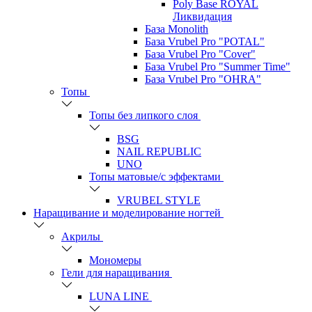
Poly Base ROYAL
Ликвидация
База Monolith
База Vrubel Pro "POTAL"
База Vrubel Pro "Сover"
База Vrubel Pro "Summer Time"
База Vrubel Pro "OHRA"
Топы
Топы без липкого слоя
BSG
NAIL REPUBLIC
UNO
Топы матовые/с эффектами
VRUBEL STYLE
Наращивание и моделирование ногтей
Акрилы
Мономеры
Гели для наращивания
LUNA LINE