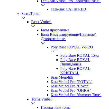
Гель-лак Vrubel Pro "Кошачий глаз"
Гель-лак CAT in RED
Базы/Топы
Базы Vrubel
Базы прозрачные
Базы Камуфлирующие/Цветные/
Декоративные
Poly Base ROYAL V-PRO
Poly Base ROYAL 15мл
Poly Base ROYAL
Ликвидация
Poly Base ROYAL
KRISTALL
База Monolith
База Vrubel Pro "POTAL"
База Vrubel Pro "Сover"
База Vrubel Pro "OHRA"
База Vrubel Pro "Summer Time"
Топы Vrubel
Прозрачные топы