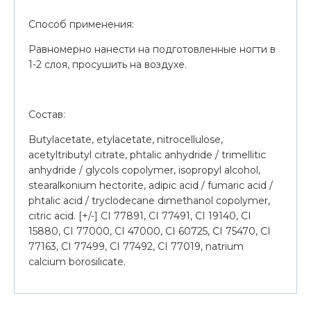
Способ применения:
Равномерно нанести на подготовленные ногти в
1-2 слоя, просушить на воздухе.
Состав:
Butylacetate, etylacetate, nitrocellulose,
acetyltributyl citrate, phtalic anhydride / trimellitic
anhydride / glycols copolymer, isopropyl alcohol,
stearalkonium hectorite, adipic acid / fumaric acid /
phtalic acid / tryclodecane dimethanol copolymer,
citric acid. [+/-] CI 77891, CI 77491, CI 19140, CI
15880, CI 77000, CI 47000, CI 60725, CI 75470, CI
77163, CI 77499, CI 77492, CI 77019, natrium
calcium borosilicate.