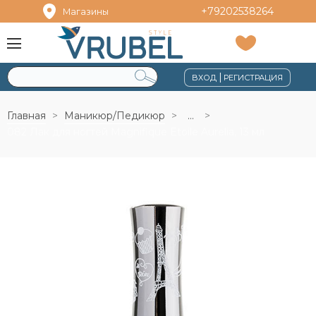
+79202538264
Магазины
|
ВХОД
РЕГИСТРАЦИЯ
Главная
Маникюр/Педикюр
...
082 Лак для ногтей Magnifique Etoile Aurelia, 13 мл